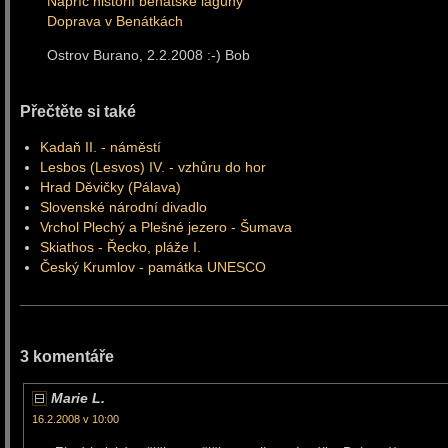
Napříč historií benátské laguny
Doprava v Benátkách
Ostrov Burano, 2.2.2008 :-) Bob
Přečtěte si také
Kadaň II. - náměstí
Lesbos (Lesvos) IV. - vzhůru do hor
Hrad Děvičky (Pálava)
Slovenské národní divadlo
Vrchol Plechý a Plešné jezero - Šumava
Skiathos - Řecko, pláže I.
Český Krumlov - památka UNESCO
3 komentáře
Marie L.
16.2.2008 v 10:00