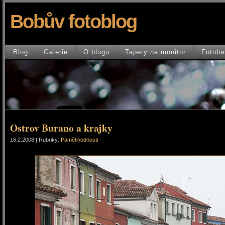
Bobův fotoblog
Blog
Galerie
O blogu
Tapety na monitor
Fotoba
Ostrov Burano a krajky
16.2.2008 | Rubriky:
Pamětihodnosti