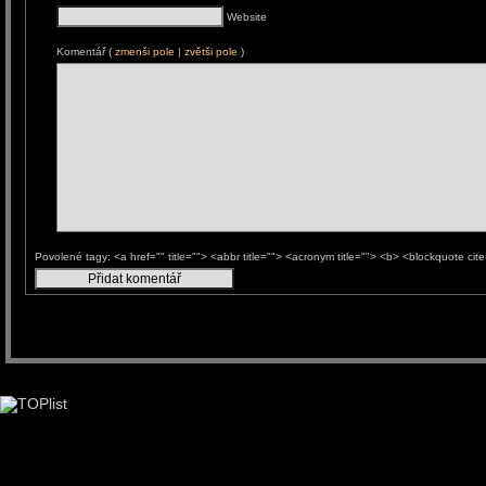
Website
Komentář (
zmenši pole
|
zvětši pole
)
Povolené tagy: <a href="" title=""> <abbr title=""> <acronym title=""> <b> <blockquote ci