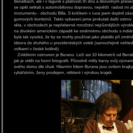
Benátkách, ale i v laguně s platností tří dnů a libovolným přese
se opět setkali s automobilovou dopravou, největší radost mi a
monumentu - obchodu Billa. S košíkem v ruce jsem doplnil zá
gumových bonbónů. Takto vybaveni jsme prokutali další ostrov
skla, v obchodech je nepřeberné množství nejrůznějších výrobků.
na divokém americkém západě ke směnnému obchodu s indiány, 
byla tak vysoká, že by se mohly používat jako platidlo při změ
tábora do druhého u prezidentských voleb (samozřejmě nehled
volbami v české kotlině).
Zvláštním ostrovem je Burano. Leží asi 10 kilometrů od Benát
jak je vidět na horní fotografii. Původně měly barvy svůj význa
svého domu dle chuti. Hlavním hitem Burana jsou ovšem krajky
rybářstvím, ženy prodejem, některé i výrobou krajek.