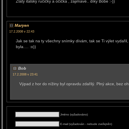
Zlatý italský ručičky a očička , zajimavé.. díky Bobe :-))
Maryen
17.2.2008 v 22:43
Jak se tak na ty všechny snímky dívám, tak se Ti výlet vydaři
byla…. :o))
Bob
17.2.2008 v 23:41
Výpad z hor do nížiny byl opravdu zdařilý. Plný akce, bez oh
Jméno (vyžadováno)
E-mail (vyžadován - nebude zveřejněn)