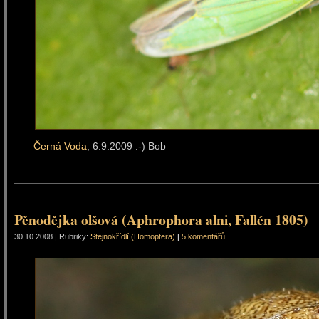
Černá Voda
, 6.9.2009 :-) Bob
Pěnodějka olšová (Aphrophora alni, Fallén 1805)
30.10.2008 | Rubriky:
Stejnokřídlí (Homoptera)
|
5 komentářů