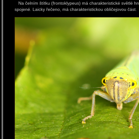
Na čelním štítku (frontoklypeus) má charakteristické světlé hn
spojené. Laicky řečeno, má charakteristickou obličejovou část.