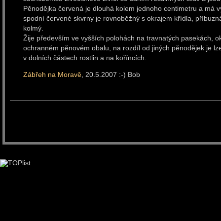
Pěnodějka červená je dlouhá kolem jednoho centimetru a má v
spodní červené skvrny je rovnoběžný s okrajem křídla, příbuzn
kolmý.
Žije především ve vyšších polohách na travnatých pasekách, ok
ochranném pěnovém obalu, na rozdíl od jiných pěnodějek je lze
v dolních částech rostlin a na koříncích.
Zábřeh na Moravě
, 20.5.2007 :-) Bob