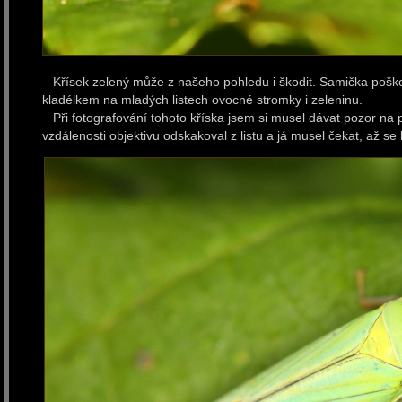
Křísek zelený může z našeho pohledu i škodit. Samička pošk
kladélkem na mladých listech ovocné stromky i zeleninu.
Při fotografování tohoto kříska jsem si musel dávat pozor n
vzdálenosti objektivu odskakoval z listu a já musel čekat, až se