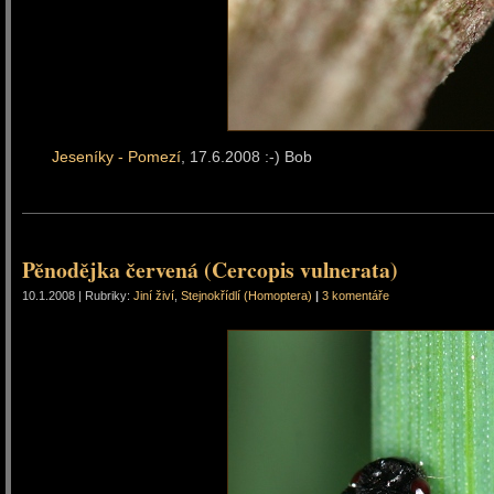
Jeseníky - Pomezí
, 17.6.2008 :-) Bob
Pěnodějka červená (Cercopis vulnerata)
10.1.2008 | Rubriky:
Jiní živí
,
Stejnokřídlí (Homoptera)
|
3 komentáře