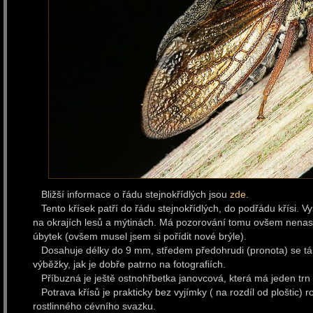
Bližší informace o řádu stejnokřídlých jsou
zde
.
Tento křísek patří do řádu stejnokřídlých, do podřádu křísi. 
na okrajích lesů a mýtinách. Má pozorování tomu ovšem nenasv
úbytek (ovšem musel jsem si pořídit nové brýle).
Dosahuje délky do 9 mm, středem předohrudi (pronota) se táh
výběžky, jak je dobře patrno na fotografiích.
Příbuzná je ještě ostnohřbetka janovcová, která má jeden trn 
Potrava křísů je prakticky bez vyjímky ( na rozdíl od ploštic) ro
rostlinného cévního svazku.