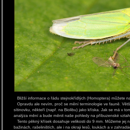
Bližší informace o řádu stejnokřídlých (Homoptera) můžete na
Opravdu ale nevím, proč se mění terminologie ve fauně. Větši
sítinovku, někteří (např. na Biolibu) jako kříska. Jak se má v t
analýza mění a bude měnit naše pohledy na příbuzenské vztahy
Tento pěkný křísek dosahuje velikosti do 9 mm. Můžeme jej na
bažinách, rašeliništích, ale i na okraji lesů, loukách a v zahradá