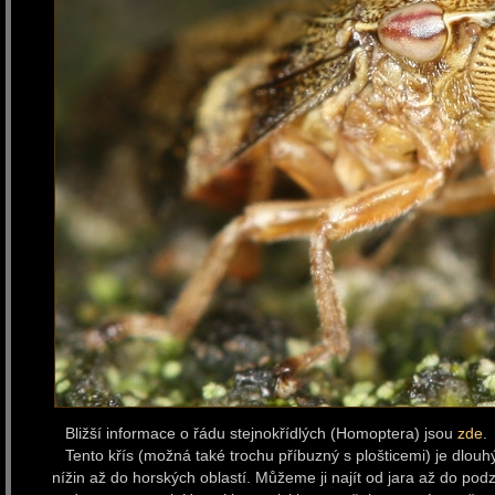
Bližší informace o řádu stejnokřídlých (Homoptera) jsou
zde
.
Tento křís (možná také trochu příbuzný s plošticemi) je dlou
nížin až do horských oblastí. Můžeme ji najít od jara až do pod