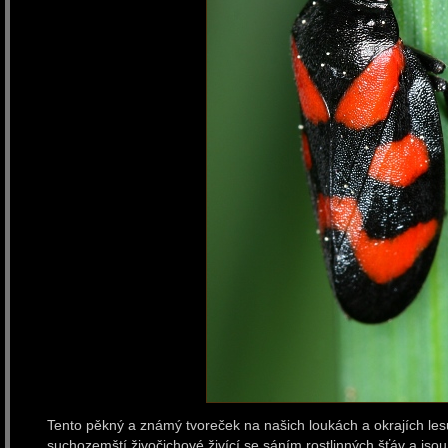
Tento pěkný a známý tvoreček na našich loukách a okrajích lesů
suchozemští živočichové živící se sáním rostlinných šťáv a jsou 