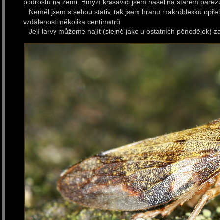
podrostu na zemi. Hmyzí krasavici jsem našel na starém paře
Neměl jsem s sebou stativ, tak jsem hranu makroblesku opřel 
vzdálenosti několika centimetrů.
Její larvy můžeme najít (stejně jako u ostatních pěnodějek) z