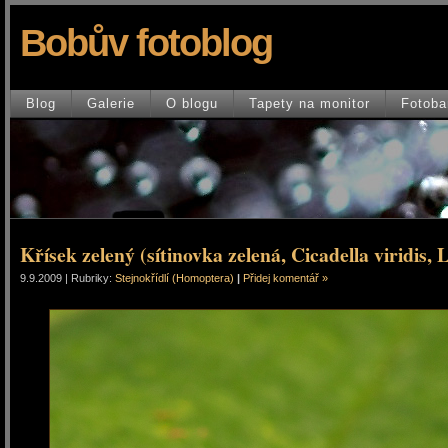
Bobův fotoblog
Blog
Galerie
O blogu
Tapety na monitor
Fotoba
Křísek zelený (sítinovka zelená, Cicadella viridis, 
9.9.2009 | Rubriky:
Stejnokřídlí (Homoptera)
|
Přidej komentář »