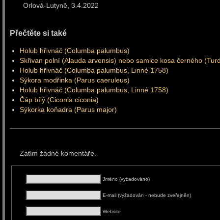
Orlová-Lutyně, 3.4.2
Přečtěte si také
Holub hřivnáč (Columba palumbus)
Skřivan polní (Alauda arvensis) nebo samice kosa černého (Tur
Holub hřivnáč (Columba palumbus, Linné 1758)
Sýkora modřinka (Parus caeruleus)
Holub hřivnáč (Columba palumbus, Linné 1758)
Čáp bílý (Ciconia ciconia)
Sýkorka koňadra (Parus major)
Zatím žádné komentáře.
Jméno (vyžadováno)
E-mail (vyžadován - nebude zveřejněn)
Website