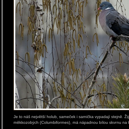
Je to náš největší holub, sameček i samička vypadají stejně. Žije
měkkozobých (Columbiformes), má nápadnou bílou skvrnu na kr