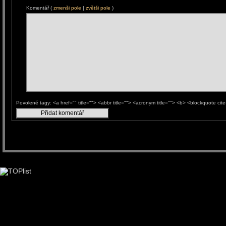
Komentář (
zmenši pole
|
zvětši pole
)
Povolené tagy: <a href="" title=""> <abbr title=""> <acronym title=""> <b> <blockquote ci