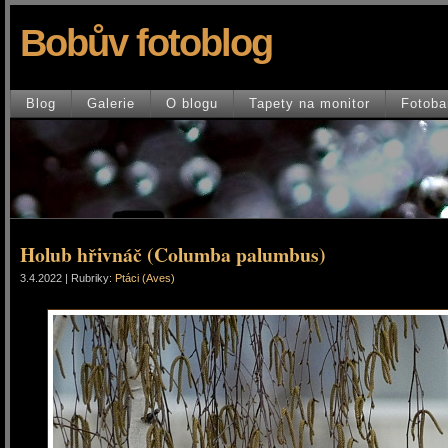
Bobův fotoblog
Blog
Galerie
O blogu
Tapety na monitor
Fotoba
Holub hřivnáč (Columba palumbus)
3.4.2022 | Rubriky:
Ptáci (Aves)