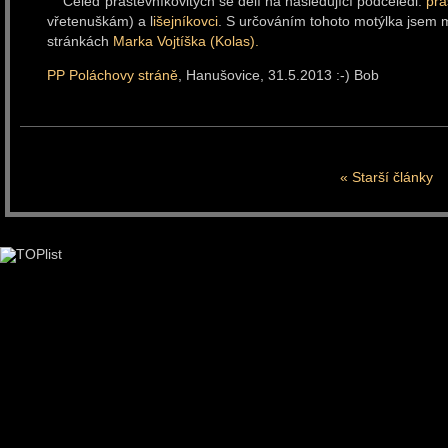
Čeleď přástevníkovitých se dělí na následující podčeledi:
přá
vřetenuškám) a l
išejníkovci
. S určováním tohoto motýlka jsem m
stránkách
Marka Vojtíška (Kolas).
PP Poláchovy stráně
, Hanušovice, 31.5.2013 :-) Bob
« Starší články