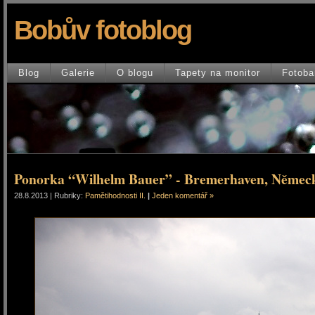
Bobův fotoblog
Blog
Galerie
O blogu
Tapety na monitor
Fotoba
Ponorka “Wilhelm Bauer” - Bremerhaven, Němec
28.8.2013 | Rubriky:
Pamětihodnosti II.
|
Jeden komentář »