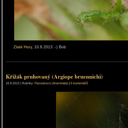
Zlaté Hory
, 10.8.2013 :-) Bob
Křižák pruhovaný (Argiope bruennichi)
16.8.2013 | Rubriky:
Pavoukovci (Arachnida)
|
5 komentářů