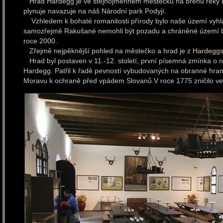
Hrad Hardegg je ve stejnojmenném městečku na břehu řeky Dy
plynuje navazuje na náš Národní park Podyjí.
Vzhledem k bohaté romanitosti přírody bylo naše území vyh
samozřejmě Rakušané nemohli být pozadu a chráněné území by
roce 2000.
Zřejmě nejpěknější pohled na městečko a hrad je z
Hardeggs
Hrad byl postaven v 11.-12. století, první písemná zmínka o něm
Hardegg. Patřil k řadě pevností vybudovaných na obranné hran
Moravu k ochraně před vpádem Slovanů.V roce 1775 zničilo ve