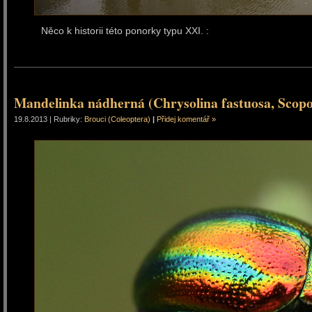
Něco k historii této ponorky typu XXI. :
Mandelinka nádherná (Chrysolina fastuosa, Scopo
19.8.2013 | Rubriky:
Brouci (Coleoptera)
|
Přidej komentář »