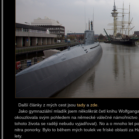
Další články z mých cest jsou
tady
a
zde
.
Jako gymnaziální mladík jsem několikrát četl knihu Wolfganga
okouzlovala svým pohledem na německé válečné námořnictvo a 
tohoto života se raději nebudu vyjadřovat). No a o mnoho let poz
nitra ponorky. Bylo to během mých toulek ve fríské oblasti za
lety.