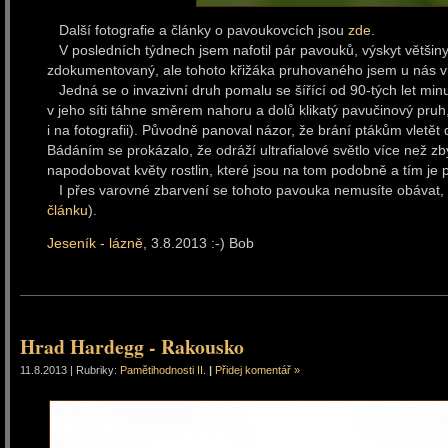
Další fotografie a články o pavoukovcích jsou
zde
.
V posledních týdnech jsem nafotil pár pavouků, výskyt většiny
zdokumentovaný, ale tohoto křižáka pruhovaného jsem u nás vi
Jedná se o invazivní druh pomalu se šířící od 90-tých let min
v jeho síti táhne směrem nahoru a dolů klikatý pavučinový pruh,
i na fotografii). Původně panoval názor, že brání ptákům vletě
Bádáním se prokázalo, že odráží ultrafialové světlo více než z
napodobovat květy rostlin, které jsou na tom podobně a tím je p
I přes varovné zbarvení se tohoto pavouka nemusíte obávat, 
článku
).
Jeseník - lázně
, 3.8.2013 :-) Bob
Hrad Hardegg - Rakousko
11.8.2013 | Rubriky:
Pamětihodnosti II.
|
Přidej komentář »