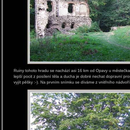
Ruiny tohoto hradu se nachází asi 16 km od Opavy u městečka V
lepší pocit z posílení těla a ducha je dobré nechat dopravní pr
vyjít pěšky :-). Na prvním snímku se díváme z vnitřního nádvo