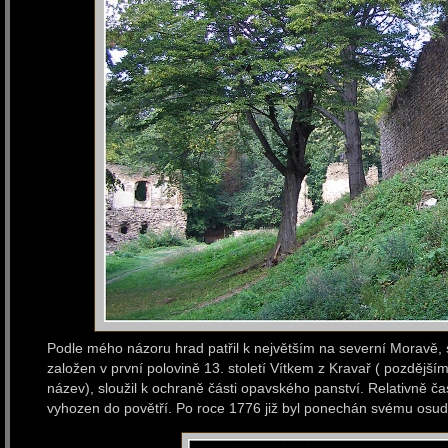
Podle mého názoru hrad patřil k největším na severní Moravě, s
založen v první polovině 13. století Vítkem z Kravař ( pozdějš
název), sloužil k ochraně části opavského panství. Relativně čast
vyhozen do povětří. Po roce 1776 již byl ponechán svému osudu