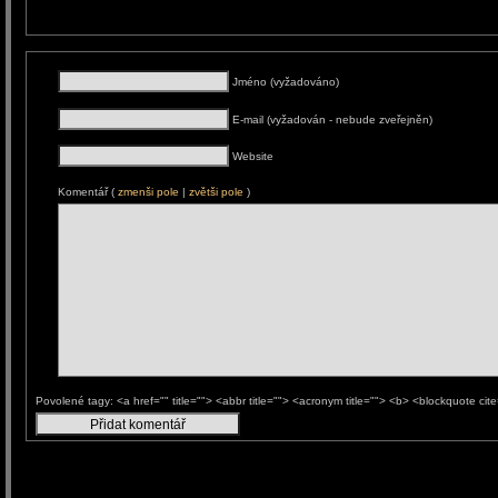
Jméno (vyžadováno)
E-mail (vyžadován - nebude zveřejněn)
Website
Komentář (
zmenši pole
|
zvětši pole
)
Povolené tagy: <a href="" title=""> <abbr title=""> <acronym title=""> <b> <blockquote ci