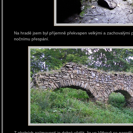
Na hradě jsem byl příjemně překvapen velkými a zachovalými p
nočnímu přespání.
Z okolních zajímavostí je dobré vědět, že ve Vítkově se narodil 