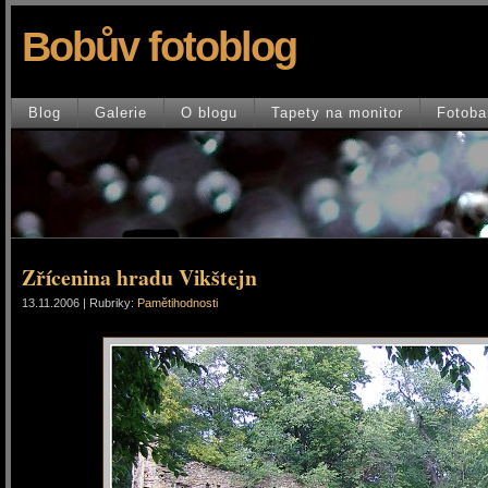
Bobův fotoblog
Blog
Galerie
O blogu
Tapety na monitor
Fotoba
Zřícenina hradu Vikštejn
13.11.2006 | Rubriky:
Pamětihodnosti