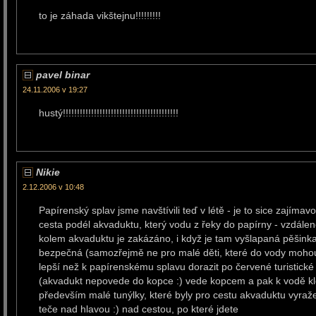
to je záhada vikštejnu!!!!!!!!!
pavel binar
24.11.2006 v 19:27
hustý!!!!!!!!!!!!!!!!!!!!!!!!!!!!!!!!!!!!!!!!!
Nikie
2.12.2006 v 10:48
Papírenský splav jsme navštívili teď v létě - je to sice zajím
cesta podél akvaduktu, který vodu z řeky do papírny - vzdálen
kolem akvaduktu je zakázáno, i když je tam vyšlapaná pěšinka
bezpečná (samozřejmě ne pro malé děti, které do vody mohou 
lepší než k papírenskému splavu dorazit po červené turistické
(akvadukt nepovede do kopce :) vede kopcem a pak k vodě kle
především malé tunýlky, které byly pro cestu akvaduktu vyraže
teče nad hlavou :) nad cestou, po které jdete