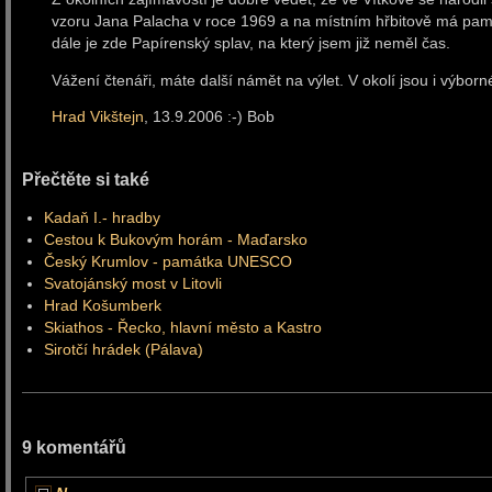
vzoru Jana Palacha v roce 1969 a na místním hřbitově má pa
dále je zde Papírenský splav, na který jsem již neměl čas.
Vážení čtenáři, máte další námět na výlet. V okolí jsou i výb
Hrad Vikštejn
, 13.9.2006 :-) Bob
Přečtěte si také
Kadaň I.- hradby
Cestou k Bukovým horám - Maďarsko
Český Krumlov - památka UNESCO
Svatojánský most v Litovli
Hrad Košumberk
Skiathos - Řecko, hlavní město a Kastro
Sirotčí hrádek (Pálava)
9 komentářů