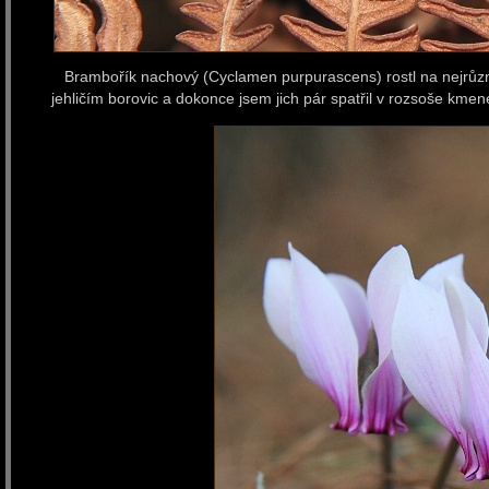
Brambořík nachový (Cyclamen purpurascens) rostl na nejrůzněj
jehličím borovic a dokonce jsem jich pár spatřil v rozsoše kmen