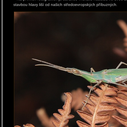
stavbou hlavy liší od našich středoevropských příbuzných.