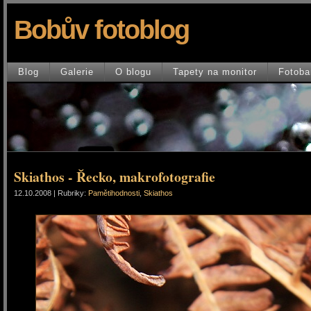
Bobův fotoblog
Blog
Galerie
O blogu
Tapety na monitor
Fotoba
Skiathos - Řecko, makrofotografie
12.10.2008 | Rubriky:
Pamětihodnosti
,
Skiathos