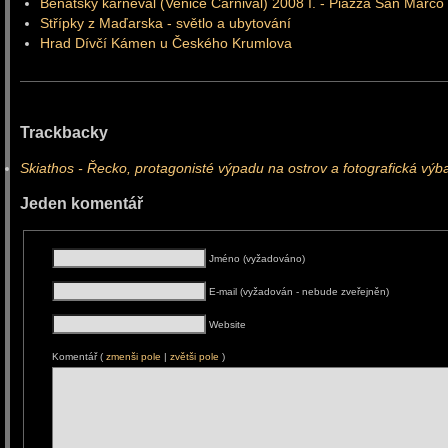
Benátský karneval (Venice Carnival) 2008 I. - Piazza San Marco
Střípky z Maďarska - světlo a ubytování
Hrad Dívčí Kámen u Českého Krumlova
Trackbacky
Skiathos - Řecko, protagonisté výpadu na ostrov a fotografická výb
Jeden komentář
Jméno (vyžadováno)
E-mail (vyžadován - nebude zveřejněn)
Website
Komentář (
zmenši pole
|
zvětši pole
)