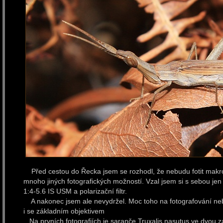
Před cestou do Řecka jsem se rozhodl, že nebudu fotit makrofot
mnoho jiných fotografických možností. Vzal jsem si s sebou j
1:4-5.6 IS USM a polarizační filtr.
A nakonec jsem ale nevydržel. Moc toho na fotografování nebyl
i se základním objektivem
Na prvních fotografiích je saranče Truxalis nasutus ve dvou z