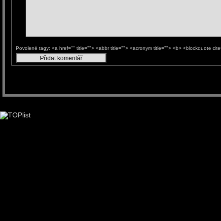
Povolené tagy: <a href="" title=""> <abbr title=""> <acronym title=""> <b> <blockquote ci