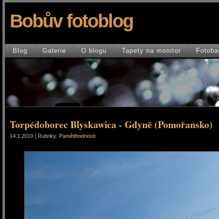
Bobův fotoblog
Blog
Galerie
O blogu
Tapety na monitor
Fotoba
Torpédoborec Blyskawica - Gdyně (Pomořansko)
14.1.2010 | Rubriky:
Pamětihodnosti