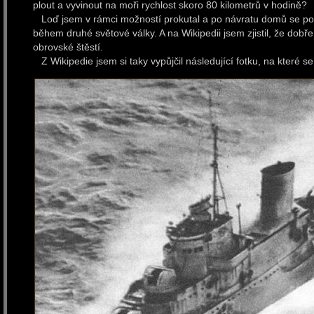
plout a vyvinout na moři rychlost skoro 80 kilometrů v hodině?
Loď jsem v rámci možností prokutal a po návratu domů se podív
během druhé světové války. A na Wikipedii jsem zjistil, že dobř
obrovské štěstí.
Z Wikipedie jsem si taky vypůjčil následující fotku, na které s