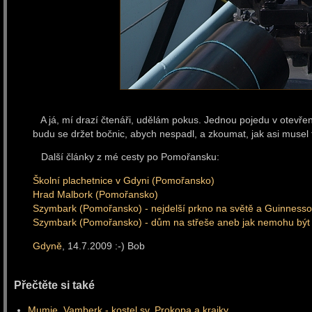
A já, mí drazí čtenáři, udělám pokus. Jednou pojedu v otevřen
budu se držet bočnic, abych nespadl, a zkoumat, jak asi musel fo
Další články z mé cesty po Pomořansku:
Školní plachetnice v Gdyni (Pomořansko)
Hrad Malbork (Pomořansko)
Szymbark (Pomořansko) - nejdelší prkno na světě a Guinnesso
Szymbark (Pomořansko) - dům na střeše aneb jak nemohu bý
Gdyně
, 14.7.2009 :-) Bob
Přečtěte si také
Mumie, Vamberk - kostel sv. Prokopa a krajky