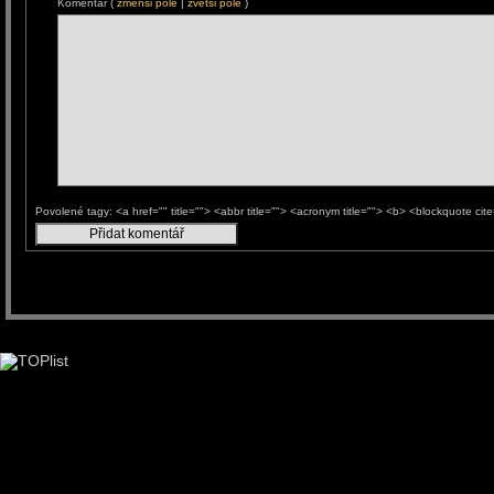
Komentář (
zmenši pole
|
zvětši pole
)
Povolené tagy: <a href="" title=""> <abbr title=""> <acronym title=""> <b> <blockquote ci