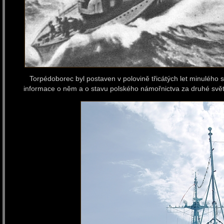
Torpédoborec byl postaven v polovině třicátých let minulého stolet
informace o něm a o stavu polského námořnictva za druhé svě