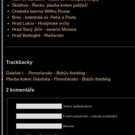
Skiathos - Řecko, plavba kolem pobřeží
Chebská kamna Williho Russe
Brno - katedrála sv. Petra a Pavla
Hrad Lukov - Hostýnské vrchy
Hrad Starý Jičín - severní Morava
Hrad Boldogkő - Maďarsko
Trackbacky
Gdaňsk I. - Pomořansko - Bobův fotoblog
Plavba kolem Gdaňska - Pomořansko - Bobův fotoblog
2 komentáře
Jméno (vyžadováno)
E-mail (vyžadován - nebude zveřejněn)
Website