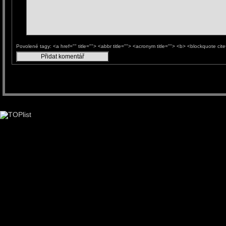
Povolené tagy: <a href="" title=""> <abbr title=""> <acronym title=""> <b> <blockquote ci