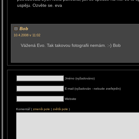
uspěju. Ozvěte se. eva
Bob
10.4.2008 v 11:02
Vážená Evo. Tak takovou fotografii nemám. :-) Bob
Jméno (vyžadováno)
E-mail (vyžadován - nebude zveřejněn)
Website
Komentář (
zmenši pole
|
zvětši pole
)