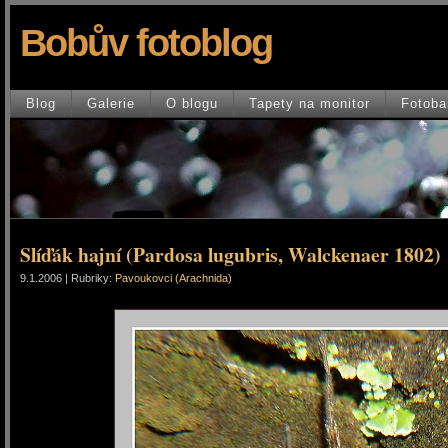
Bobův fotoblog
Blog
Galerie
O blogu
Tapety na monitor
Fotoba
Slíďák hajní (Pardosa lugubris, Walckenaer 1802)
9.1.2006 | Rubriky:
Pavoukovci (Arachnida)