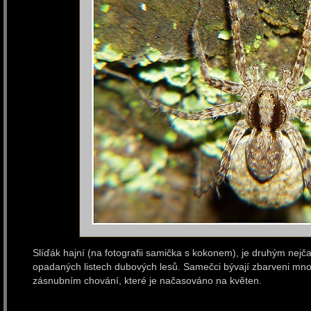
Slíďák hajní (na fotografii samička s kokonem), je druhým nejč
opadaných listech dubových lesů. Samečci bývají zbarveni mno
zásnubním chování, které je načasováno na květen.