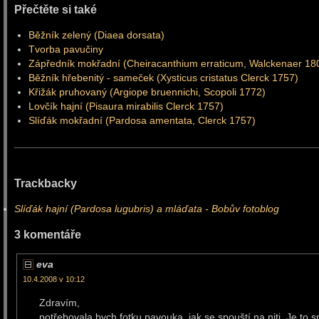
Přečtěte si také
Běžník zelený (Diaea dorsata)
Tvorba pavučiny
Zápředník mokřadní (Cheiracanthium erraticum, Walckenaer 18
Běžník hřebenitý - sameček (Xysticus cristatus Clerck 1757)
Křižák pruhovaný (Argiope bruennichi, Scopoli 1772)
Lovčík hajní (Pisaura mirabilis Clerck 1757)
Slíďák mokřadní (Pardosa amentata, Clerck 1757)
Trackbacky
Slíďák hajní (Pardosa lugubris) a mláďata - Bobův fotoblog
3 komentáře
eva
10.4.2008 v 10:12
Zdravím,
potřebovala bych fotku pavouka, jak se spouští na niti. Je to s