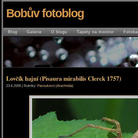
Bobův fotoblog
Blog
Galerie
O blogu
Tapety na monitor
Fotoba
Lovčík hajní (Pisaura mirabilis Clerck 1757)
23.6.2006 | Rubriky:
Pavoukovci (Arachnida)