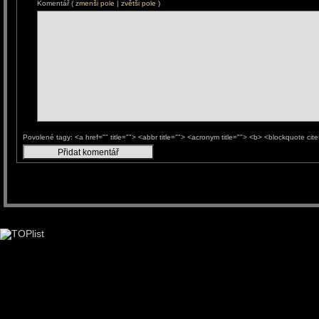
Komentář (
zmenši pole
|
zvětši pole
)
Povolené tagy: <a href="" title=""> <abbr title=""> <acronym title=""> <b> <blockquote ci