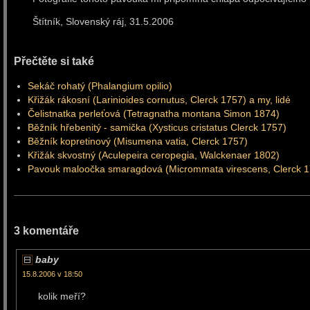
Štítník, Slovenský ráj, 31.5.2006
Přečtěte si také
Sekáč rohatý (Phalangium opilio)
Křižák rákosní (Larinioides cornutus, Clerck 1757) a my, lidé
Čelistnatka perleťová (Tetragnatha montana Simon 1874)
Běžník hřebenitý - samička (Xysticus cristatus Clerck 1757)
Běžník kopretinový (Misumena vatia, Clerck 1757)
Křižák skvostný (Aculepeira ceropegia, Walckenaer 1802)
Pavouk maloočka smaragdová (Micrommata virescens, Clerck 
3 komentáře
baby
15.8.2006 v 18:50
kolik meří?