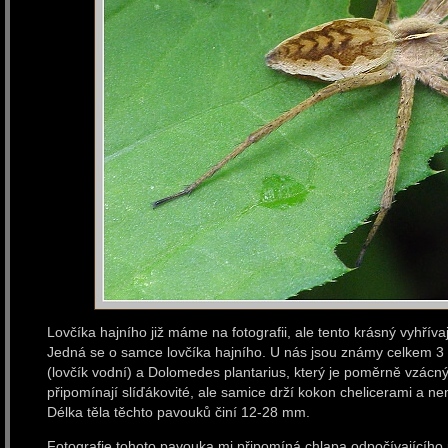
Lovčíka hajního již máme na fotografii, ale tento krásný vyhřívaj
Jedná se o samce lovčíka hajního. U nás jsou známy celkem 3 
(lovčík vodní) a Dolomedes plantarius, který je poměrně vzácn
připomínají slíďákovité, ale samice drží kokon chelicerami a 
Délka těla těchto pavouků činí 12-28 mm.
Fotografie tohoto pavouka mi připomíná chlapa odpočívajícího 