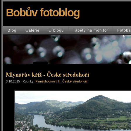
Bobův fotoblog
Blog
Galerie
O blogu
Tapety na monitor
Fotoba
Mlynářův kříž - České středohoří
3.10.2015 | Rubriky:
Pamětihodnosti II.
,
České středohoří