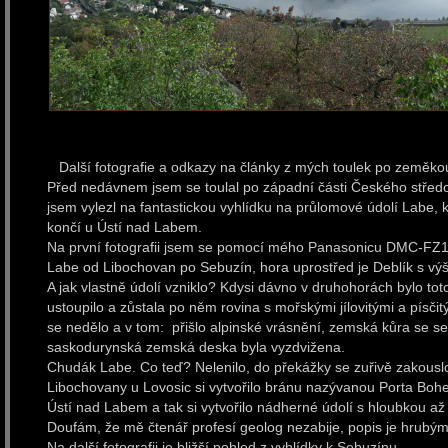
Další fotografie a odkazy na články z mých toulek po zeměkou
Před nedávnem jsem se toulal po západní části Českého středoh
jsem vylezl na fantastickou vyhlídku na průlomové údolí Labe,
končí u Ústí nad Labem.
Na první fotografii jsem se pomocí mého Panasonicu DMC-FZ1
Labe od Libochovan po Sebuzín, hora uprostřed je Deblík s vý
A jak vlastně údolí vzniklo? Kdysi dávno v druhohorách bylo t
ustoupilo a zůstala po něm rovina s mořskými jílovitými a písčit
se nedělo a v tom: přišlo alpinské vrásnění, zemská kůra se se
saskodurynská zemská deska byla vyzdvižena.
Chudák Labe. Co teď? Nelenilo, do překážky se zuřivě zakousl
Libochovany u Lovosic si vytvořilo bránu nazývanou Porta Bohe
Ústí nad Labem a tak si vytvořilo nádherné údolí s hloubkou až
Doufám, že mě čtenář profesí geolog nezabije, popis je hrubý
Na další fotografii je bližší pohled z vyhlídky k Sebuzínu.