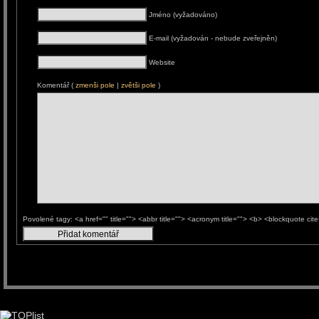
Jméno (vyžadováno)
E-mail (vyžadován - nebude zveřejněn)
Website
Komentář (
zmenši pole
|
zvětši pole
)
Povolené tagy: <a href="" title=""> <abbr title=""> <acronym title=""> <b> <blockquote ci