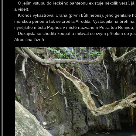
O jejím vstupu do řeckého panteonu existuje několik verzí, já
a viděl).
Kronos vykastroval Úrana (první bůh nebes), jeho genitálie ho
mořskou pěnou a tak se zrodila Afrodita. Vystoupila na břeh na 
nynějšího města Paphos v místě nazvaném Petra tou Romiou, kte
Dozajista se chodila koupat a milovat se svým přítelem do jesk
Afroditina lázeň.