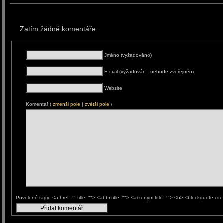
Zatím žádné komentáře.
Jméno (vyžadováno)
E-mail (vyžadován - nebude zveřejněn)
Website
Komentář (
zmenši pole
|
zvětši pole
)
Povolené tagy: <a href="" title=""> <abbr title=""> <acronym title=""> <b> <blockquote ci