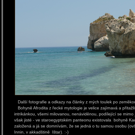
Další fotografie a odkazy na články z mých toulek po zeměkou
Bohyně Afrodita z řecké mytologie je velice zajímavá a přitažl
intrikánkou, všemi milovanou, nenáviděnou, podílející se mimo 
však jisté - ve staroegyptském panteonu existovala bohyně Kade
založená a já se domnívám, že se jedná o tu samou osobu (
Innin, v akkadštině Ištar). :-)