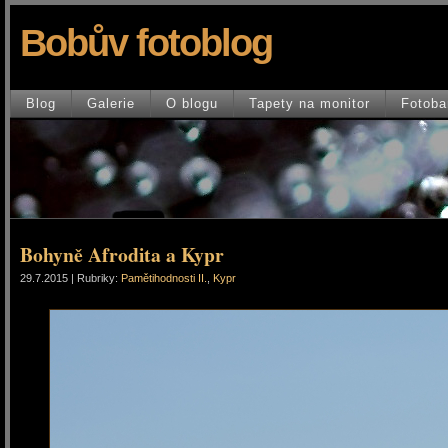
Bobův fotoblog
Blog
Galerie
O blogu
Tapety na monitor
Fotoba
Bohyně Afrodita a Kypr
29.7.2015 | Rubriky:
Pamětihodnosti II.
,
Kypr