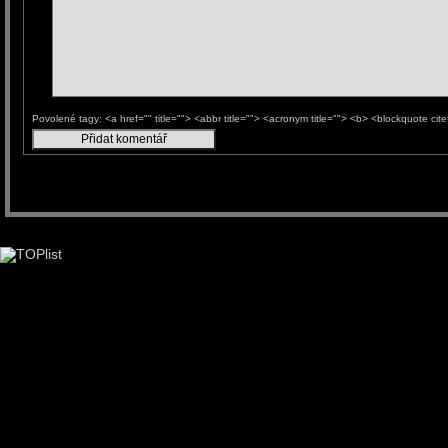
Povolené tagy: <a href="" title=""> <abbr title=""> <acronym title=""> <b> <blockquote ci