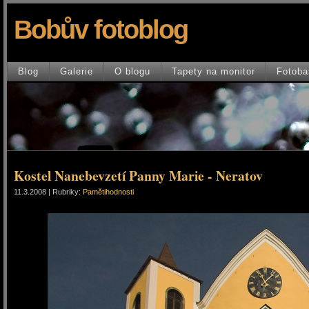
Bobův fotoblog
Blog
Galerie
O blogu
Tapety na monitor
Fotoba
Kostel Nanebevzetí Panny Marie - Neratov
11.3.2008 | Rubriky:
Pamětihodnosti