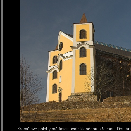
Kromě své polohy mě fascinoval skleněnou střechou. Doufám, ž