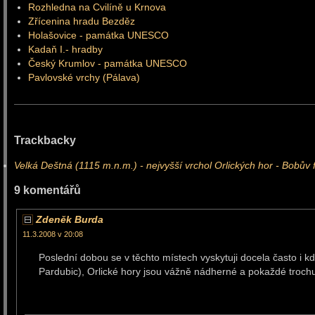
Rozhledna na Cvilíně u Krnova
Zřícenina hradu Bezděz
Holašovice - památka UNESCO
Kadaň I.- hradby
Český Krumlov - památka UNESCO
Pavlovské vrchy (Pálava)
Trackbacky
Velká Deštná (1115 m.n.m.) - nejvyšší vrchol Orlických hor - Bobův 
9 komentářů
Zdeněk Burda
11.3.2008 v 20:08
Poslední dobou se v těchto místech vyskytuji docela často i 
Pardubic), Orlické hory jsou vážně nádherné a pokaždé trochu