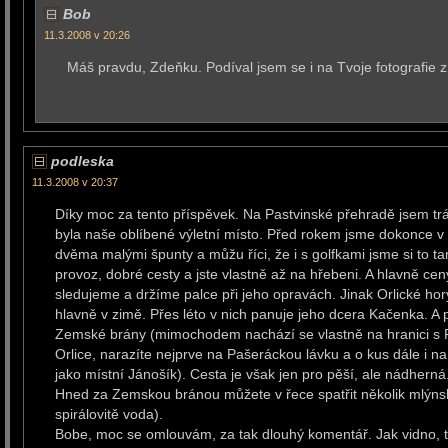
Bob
11.3.2008 v 20:26
Máš pravdu, Zdeňku. Podíval jsem se i na Tvoje fotografie z 
podleska
11.3.2008 v 20:37
Díky moc za tento příspěvek. Na Pastvinské přehradě jsem tr
byla naše oblíbené výletní místo. Před rokem jsme dokonce v 
dvěma malými špunty a můžu říci, že i s golfkami jsme si to t
provoz, dobré cesty a jste vlastně až na hřebeni. A hlavně cen
sledujeme a držíme palce při jeho opravách. Jinak Orlické 
hlavně v zimě. Přes léto v nich panuje jeho dcera Kačenka. A p
Zemské brány (mimochodem nachází se vlastně na hranici s P
Orlice, narazíte nejprve na Pašeráckou lávku a o kus dále i n
jako místní Jánošík). Cesta je však jen pro pěší, ale nádherná
Hned za Zemskou bránou můžete v řece spatřit několik mlýnský
spirálovitě voda).
Bobe, moc se omlouvám, za tak dlouhý komentář. Jak vidno, t