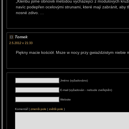
„Klenbu jsme obnovili metodou vycházející z modulových kružn
navíc podepřen ocelovými strunami, které mají zabránit, aby t
nosné zdivo. …
Tomek
2.5.2012 v 21:33
Piękny macie kościół. Msze w nocy przy gwiaździstym niebie 
Jméno (vyžadováno)
E-mail (vyžadován - nebude zveřejněn)
Website
Komentář (
zmenši pole
|
zvětši pole
)