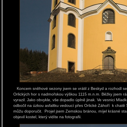
Koncem sněhové sezony jsem se vrátil z Beskyd a rozhodl se j
Orlických hor s nadmořskou výškou 1115 m.n.m. Běžky jsem rán
vyrazil. Jako obvykle, vše dopadlo úplně jinak. Ve vesnici Ml
odbočil na úzkou asfaltku vedoucí přes Orlické Záhoří k chatě Še
můžu doporučit. Projel jsem Zemskou bránou, míjel krásné sta
objevil kostel, který vidíte na fotografii.