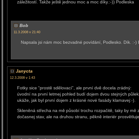
záležitostí. Takže ještě jednou moc a moc díky.:-)) Podleska
Bob
11.3.2008 v 21:40
Napsala jsi nám moc bezvadné povídání, Podlesko. Dík. :-)
Janycta
12.3.2008 v 1:43
Fotky sice “prostě sdělovací”, ale první dvě docela zrádný:
úvodní na první letmej pohled budí dojem dvou stejných půlek
ukáže, jak byl první dojem z krásné nové fasády klamavej:-).
Skleněná střecha na mě působí trochu rozpačitě, taky by mě za
dočasnej stav, ale na druhou stranu, pěkně interiér prosvětluje,