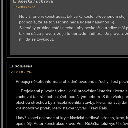
Anežka Fuchsová
6.7.2008 v 17:51
No víš, ono rekonstruovat tak velký kostel přece jenom stojí
pochopíš, že se to všechno nedá udělat najednou :-).
Skleněný průhled chtěli nechat, aby neskončila tradice mší 
tak mi dá za pravdu, že je to opravdu nádhera. Je pravda, že
mi, dá se zvyknout.
podleska
12.3.2008 v 7:42
Připojuji několik informací ohledně uvedené střechy. Text poc
… Projektanti původně chtěli kvůli prosvětlení interiéru koste
zachovat tak ráz bohoslužeb pod širým nebem. S tím však pam
plochou střechou by zmizela identita stavby, která má svůj daný
krajinotvorný prvek, který stavba vytváří,“ řekl Rais.
I když kostel nakonec přikryje klasická sedlová střecha, krov,
ojedinělý. Autor konstrukce krovu Petr Růžička totiž využil dá