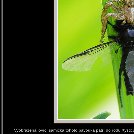
Vyobrazená lovící samička tohoto pavouka patří do rodu Xystic