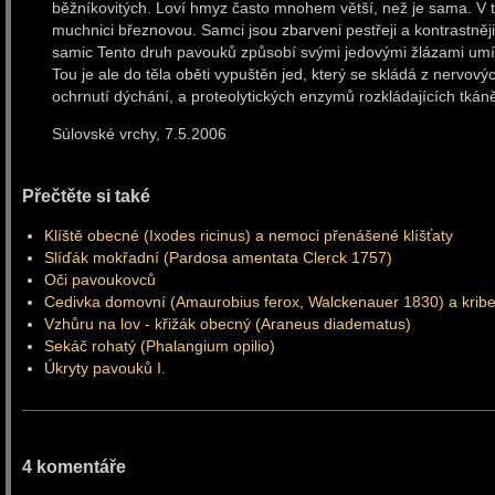
běžníkovitých. Loví hmyz často mnohem větší, než je sama. V 
muchnici březnovou. Samci jsou zbarveni pestřeji a kontrastněji, 
samic Tento druh pavouků způsobí svými jedovými žlázami umí
Tou je ale do těla oběti vypuštěn jed, který se skládá z nervov
ochrnutí dýchání, a proteolytických enzymů rozkládajících tkáně
Súlovské vrchy, 7.5.2006
Přečtěte si také
Klíště obecné (Ixodes ricinus) a nemoci přenášené klíšťaty
Slíďák mokřadní (Pardosa amentata Clerck 1757)
Oči pavoukovců
Cedivka domovní (Amaurobius ferox, Walckenauer 1830) a kribe
Vzhůru na lov - křižák obecný (Araneus diadematus)
Sekáč rohatý (Phalangium opilio)
Úkryty pavouků I.
4 komentáře