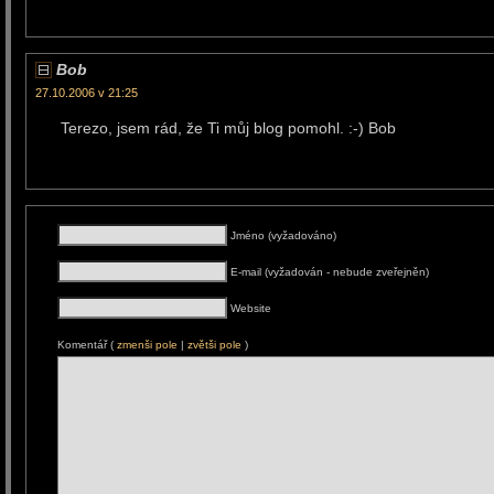
Bob
27.10.2006 v 21:25
Terezo, jsem rád, že Ti můj blog pomohl. :-) Bob
Jméno (vyžadováno)
E-mail (vyžadován - nebude zveřejněn)
Website
Komentář (
zmenši pole
|
zvětši pole
)