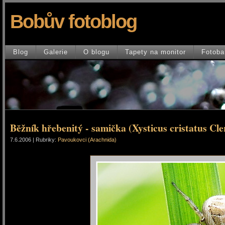
Bobův fotoblog
Blog
Galerie
O blogu
Tapety na monitor
Fotoba
Běžník hřebenitý - samička (Xysticus cristatus Cl
7.6.2006 | Rubriky:
Pavoukovci (Arachnida)