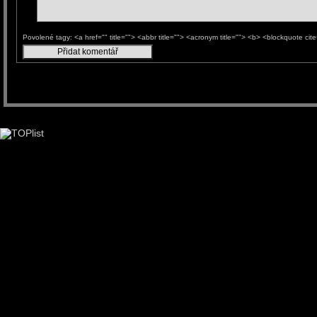
Povolené tagy: <a href="" title=""> <abbr title=""> <acronym title=""> <b> <blockquote ci