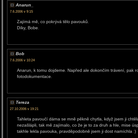
Anarun_
7.6.2006 v 9:15
Zajímá mě, co pokrývá tělo pavouků.
Díky, Bobe.
Bob
7.6.2006 v 10:24
Anarun, k tomu dojdeme. Napřed ale dokončím trávení, pak 
fotodokumentace.
Tereza
27.10.2006 v 19:21
Tahleta pavoučí dáma se mně pěkně chytla, když jsem ji chtěla d
nezašlápli, tak mě zajímalo, co že je to za druh a hle, mise ú
takhle lekla pavouka, pravděpodobně jsem ji dost namíchla :)