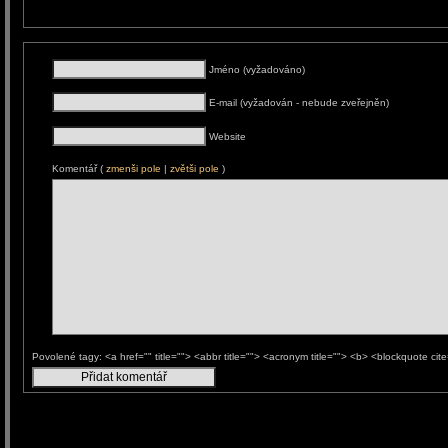
Jméno (vyžadováno)
E-mail (vyžadován - nebude zveřejněn)
Website
Komentář (
zmenši pole
|
zvětši pole
)
Povolené tagy: <a href="" title=""> <abbr title=""> <acronym title=""> <b> <blockquote ci