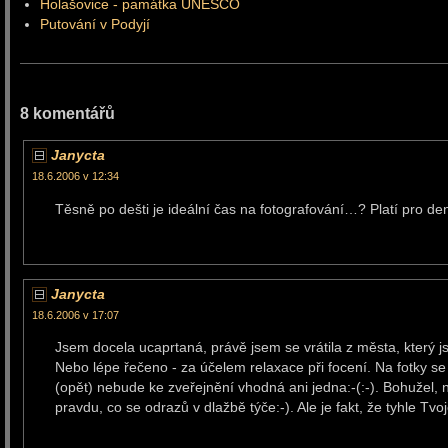
Holašovice - památka UNESCO
Putování v Podyjí
8 komentářů
Janycta
18.6.2006 v 12:34
Těsně po dešti je ideální čas na fotografování…? Platí pro d
Janycta
18.6.2006 v 17:07
Jsem docela ucaprtaná, právě jsem se vrátila z města, který j
Nebo lépe řečeno - za účelem relaxace při focení. Na fotky se
(opět) nebude ke zveřejnění vhodná ani jedna:-(:-). Bohužel, 
pravdu, co se odrazů v dlažbě týče:-). Ale je fakt, že tyhle 