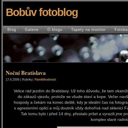
Bobův fotoblog
Blog
Galerie
O blogu
Tapety na monitor
Fotoba
Noční Bratislava
17.6.2006 | Rubriky:
Pamětihodnosti
Velice rád jezdím do Bratislavy. Už toho důvodu, že tam okamž
do zákazů vjezdu, protože se všude staví a kope. Večer navš
hospody a čekám na konec deště, kdy je ideální čas na fotogra
s agresivními opilci a můj doutník vždy dohořívá nad sklenicí 
Tak tomu bylo i před 14 dny, přestalo pršet a vyrazili jme 
komplex staré radni