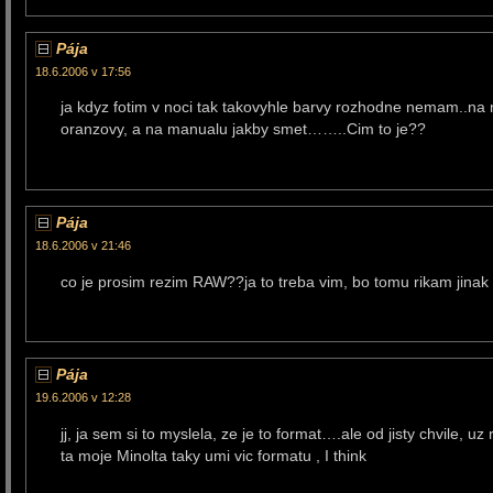
Pája
18.6.2006 v 17:56
ja kdyz fotim v noci tak takovyhle barvy rozhodne nemam..na 
oranzovy, a na manualu jakby smet……..Cim to je??
Pája
18.6.2006 v 21:46
co je prosim rezim RAW??ja to treba vim, bo tomu rikam jinak 
Pája
19.6.2006 v 12:28
jj, ja sem si to myslela, ze je to format….ale od jisty chvile, uz
ta moje Minolta taky umi vic formatu , I think