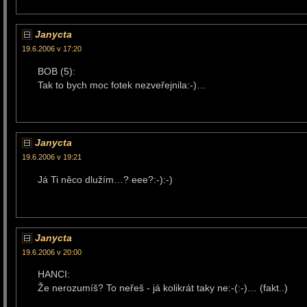
Janycta
19.6.2006 v 17:20
BOB (5):
Tak to bych moc fotek nezveřejnila:-)…
Janycta
19.6.2006 v 19:21
Já Ti něco dlužím…? eee?:-):-)
Janycta
19.6.2006 v 20:00
HANCI:
Že nerozumíš? To neřeš - já kolikrát taky ne:-(:-)… (fakt..)