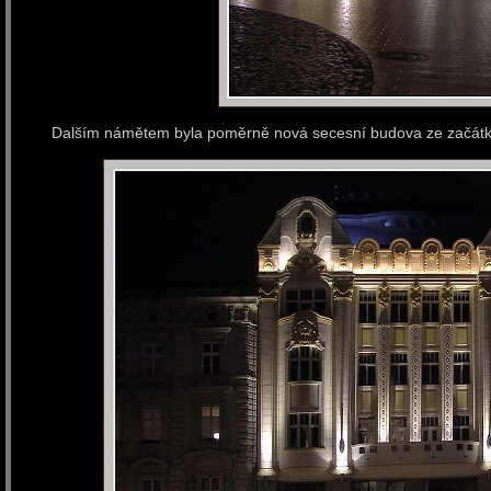
Dalším námětem byla poměrně nová secesní budova ze začátku 