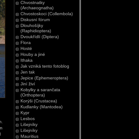
Chvostnatky
(Archaeognatha)
Chvostoskoci (Collembola)
Diskusní fórum
Dlouhošíjky
(Raphidioptera)
Dvoukřídlí (Diptera)
Flora
Hosté
Houby a jiné
Ithaka
Jak vzniká tento fotoblog
Jen tak
Jepice (Ephemeroptera)
Jiní živí
Kobylky a sarančata
(Orthoptera)
Korýši (Crustacea)
Kudlanky (Mantodea)
Kypr
Lesbos
m.
Lišejníky
ím
Lišejníky
l
Mauritius