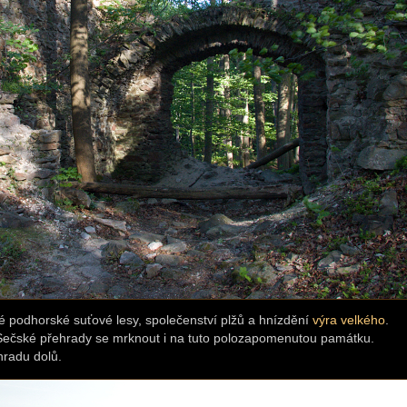
podhorské suťové lesy, společenství plžů a hnízdění
výra velkého
.
Sečské přehrady se mrknout i na tuto polozapomenutou památku.
hradu dolů.