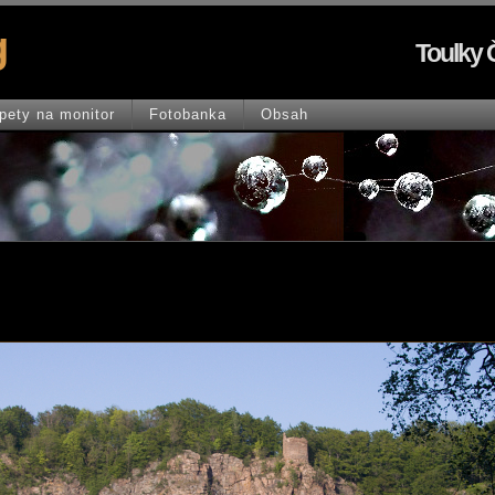
g
Toulky 
pety na monitor
Fotobanka
Obsah