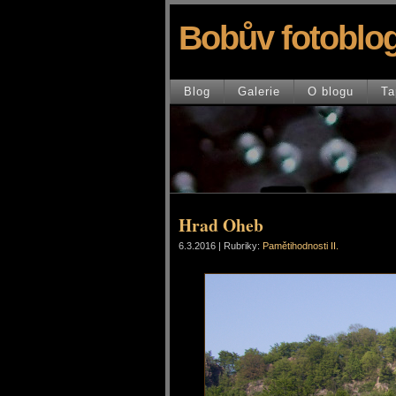
Bobův fotoblo
Blog
Galerie
O blogu
Ta
Hrad Oheb
6.3.2016 | Rubriky:
Pamětihodnosti II.