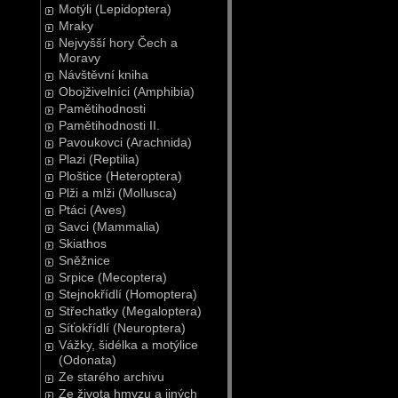
Motýli (Lepidoptera)
Mraky
Nejvyšší hory Čech a
Moravy
Návštěvní kniha
Obojživelníci (Amphibia)
Pamětihodnosti
Pamětihodnosti II.
Pavoukovci (Arachnida)
Plazi (Reptilia)
Ploštice (Heteroptera)
Plži a mlži (Mollusca)
Ptáci (Aves)
Savci (Mammalia)
Skiathos
Sněžnice
Srpice (Mecoptera)
Stejnokřídlí (Homoptera)
Střechatky (Megaloptera)
Síťokřídlí (Neuroptera)
Vážky, šidélka a motýlice
(Odonata)
Ze starého archivu
Ze života hmyzu a jiných