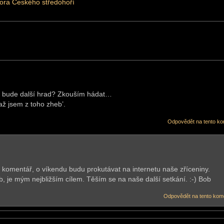
hora Českého středohoří
ý bude další hrad? Zkouším hádat…
 jsem z toho zheb’.
Odpovědět na tento ko
 komentář, o víkendu budu prokutávat na internetu naše zříceniny.
je mým nejbližším cílem. Těším se na naše další setkání. :-) Bob
Odpovědět na tento kom