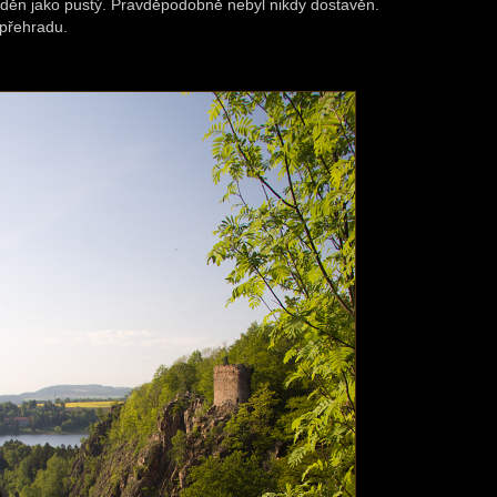
áděn jako pustý. Pravděpodobně nebyl nikdy dostavěn.
 přehradu.