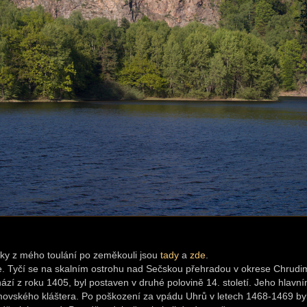
nky z mého toulání po zeměkouli jsou
tady
a
zde
.
. Tyčí se na skalním ostrohu nad Sečskou přehradou v okrese Chrudi
í z roku 1405, byl postaven v druhé polovině 14. století. Jeho hlavn
movského kláštera. Po poškození za vpádu Uhrů v letech 1468-1469 by