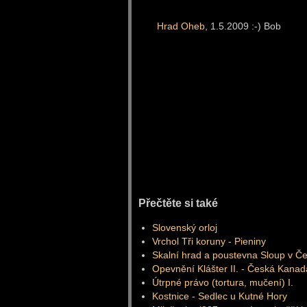
Hrad Oheb
, 1.5.2009 :-) Bob
Přečtěte si také
Slovenský orloj
Vrchol Tři koruny - Pieniny
Skalní hrad a poustevna Sloup v Č
Opevnění Klášter II. - Česká Kanad
Útrpné právo (tortura, mučení) I.
Kostnice - Sedlec u Kutné Hory