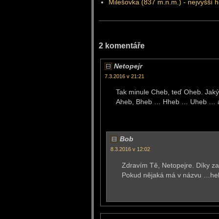
Milešovka (837 m.n.m.) - nejvyšší 
2 komentáře
Netopejr
7.3.2016 v 21:21
Tak minule Cheb, teď Oheb. Jak
Aheb, Bheb … Hheb … Uheb … až
Bob
8.3.2016 v 12:02
Zdravím Tě, Netopejre. Díky za
Pokud nějaká má v názvu …heb, 