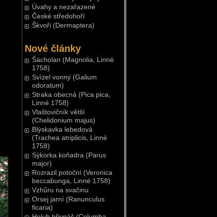
Úvahy a nezařazené
České středohoří
Škvoři (Dermaptera)
Nové články
Šácholan (Magnolia, Linné
1758)
Svízel vonný (Galium
odoratum)
Straka obecná (Pica pica,
Linné 1758)
Vlaštovičník větší
(Chelidonium majus)
Blýskavka lebedová
(Trachea atriplicis, Linné
1758)
Sýkorka koňadra (Parus
major)
Rozrazil potoční (Veronica
beccabunga, Linné 1758)
Vzhůru na svačinu
Orsej jarní (Ranunculus
ficaria)
Holub hřivnáč (Columba