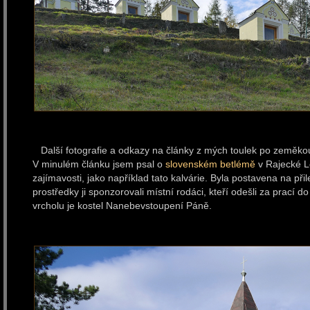
Další fotografie a odkazy na články z mých toulek po zeměkou
V minulém článku jsem psal o
slovenském betlémě
v Rajecké Le
zajímavosti, jako například tato kalvárie. Byla postavena na při
prostředky ji sponzorovali místní rodáci, kteří odešli za prací 
vrcholu je kostel Nanebevstoupení Páně.