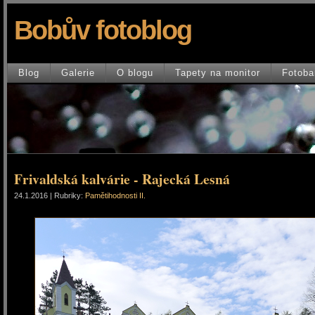
Bobův fotoblog
Blog
Galerie
O blogu
Tapety na monitor
Fotoba
Frivaldská kalvárie - Rajecká Lesná
24.1.2016 | Rubriky:
Pamětihodnosti II.