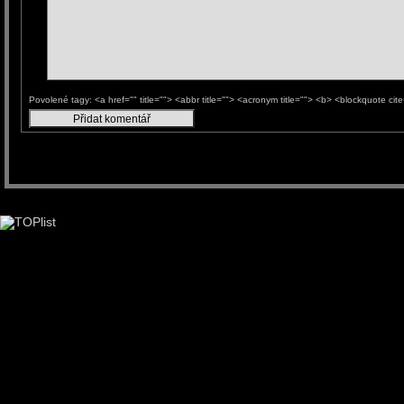
Povolené tagy: <a href="" title=""> <abbr title=""> <acronym title=""> <b> <blockquote ci