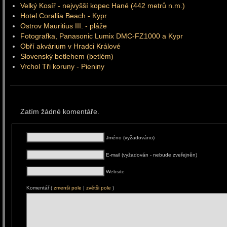
Velký Kosíř - nejvyšší kopec Hané (442 metrů n.m.)
Hotel Corallia Beach - Kypr
Ostrov Mauritius III. - pláže
Fotografka, Panasonic Lumix DMC-FZ1000 a Kypr
Obří akvárium v Hradci Králové
Slovenský betlehem (betlém)
Vrchol Tři koruny - Pieniny
Zatím žádné komentáře.
Jméno (vyžadováno)
E-mail (vyžadován - nebude zveřejněn)
Website
Komentář (
zmenši pole
|
zvětši pole
)