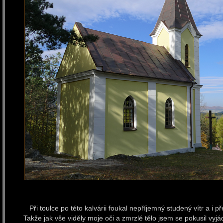
Při toulce po této kalvárii foukal nepříjemný studený vítr a i 
Takže jak vše viděly moje oči a zmrzlé tělo jsem se pokusil vyjá