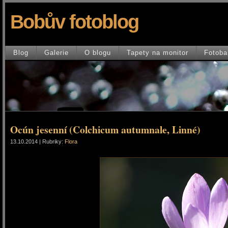
Bobův fotoblog
Blog
Galerie
O blogu
Tapety na monitor
Fotoba
Ocún jesenní (Colchicum autumnale, Linné)
13.10.2014 | Rubriky:
Flora