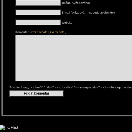
Jméno (vyžadováno)
E-mail (vyžadován - nebude zveřejněn)
Website
Komentář (
zmenši pole
|
zvětši pole
)
Povolené tagy: <a href="" title=""> <abbr title=""> <acronym title=""> <b> <blockquote ci