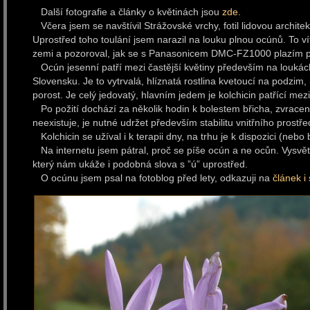
Další fotografie a články o květinách jsou
zde
.
Včera jsem se navštívil Strážovské vrchy, fotil lidovou archite
Uprostřed toho toulání jsem narazil na louku plnou ocúnů. To ví
zemi a pozoroval, jak se s Panasonicem DMC-FZ1000 plazím po
Ocún jesenní patří mezi častější květiny především na loukách
Slovensku. Je to vytrvalá, hlíznatá rostlina kvetoucí na podzim,
porost. Je celý jedovatý, hlavním jedem je kolchicin patřící mez
Po požití dochází za několik hodin k bolestem břicha, zvracen
neexistuje, je nutné udržet především stabilitu vnitřního prostře
Kolchicin se užíval i k terapii dny, na trhu je k dispozici (nebo
Na internetu jsem pátral, proč se píše ocún a ne ocůn. Vysvět
který nám ukáže i podobná slova s ”ú” uprostřed.
O ocúnu jsem psal na fotoblog před lety, odkazuji na
článek i 