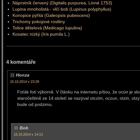
Náprstník červený (Digitalis purpurea, Linné 1753)
Lupina mnoholistá - vlčí bob (Lupinus polyphyllus)
Konopice pýřitá (Galeopsis pubescens)
Trichomy pokojové rostliny
Tolice dětelová (Medicago lupulina)
Kosatec nízký (Iris pumila L.)
4 komentáře
Honza
15.10.2014 v 23:29
Foťák fotí výborně. V článku na internetu píšou, že ocún je slo
staročeštině ze 14.století se nazýval otczim, oczun, otzin, otz
bude od podzimu.
Bob
16.10.2014 v 14:13