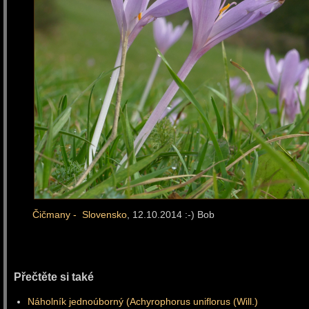
Čičmany - Slovensko
, 12.10.2014 :-) Bob
Přečtěte si také
Náholník jednoúborný (Achyrophorus uniflorus (Will.)