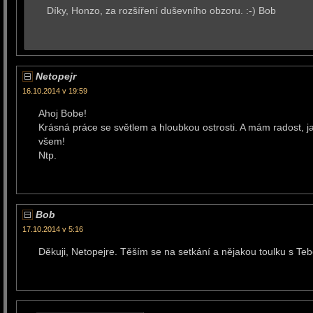
Díky, Honzo, za rozšíření duševního obzoru. :-) Bob
Netopejr
16.10.2014 v 19:59
Ahoj Bobe!
Krásná práce se světlem a hloubkou ostrosti. A mám radost, jak
všem!
Ntp.
Bob
17.10.2014 v 5:16
Děkuji, Netopejre. Těším se na setkání a nějakou toulku s Teb