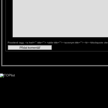
Povolené tagy: <a href="" title=""> <abbr title=""> <acronym title=""> <b> <blockquote ci