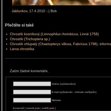
Jablunkov
, 17.4.2010 :-) Bob
Přečtěte si také
Chrostík kosníkový (Limnophilus rhombicus, Linné 1758)
Chrostík (Trichoptera sp.)
Chrostík chlupatý (Chaetopteryx villosa, Fabricius 1798), inform
Larva chrostíka
Zatím žádné komentáře.
Jméno (vyžadováno)
E-mail (vyžadován - nebude zveřejněn)
Website
Komentář (
zmenši pole
|
zvětši pole
)