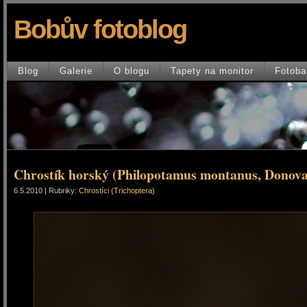
Bobův fotoblog
Blog
Galerie
O blogu
Tapety na monitor
Fotoba
Chrostík horský (Philopotamus montanus, Donova
6.5.2010 | Rubriky:
Chrostíci (Trichoptera)