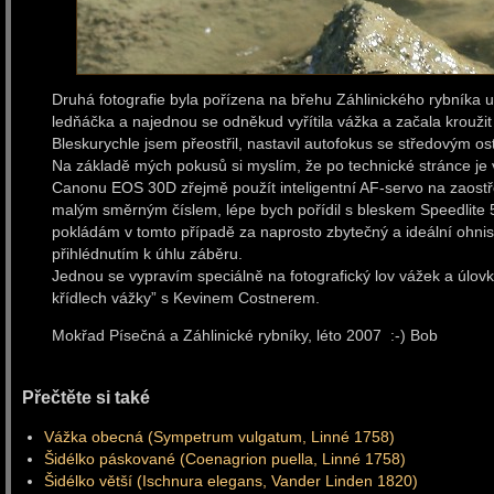
Druhá fotografie byla pořízena na břehu Záhlinického rybníka
ledňáčka a najednou se odněkud vyřítila vážka a začala krou
Bleskurychle jsem přeostřil, nastavil autofokus se středovým os
Na základě mých pokusů si myslím, že po technické stránce je ve
Canonu EOS 30D zřejmě použít inteligentní AF-servo na zaostř
malým směrným číslem, lépe bych pořídil s bleskem Speedlite 5
pokládám v tomto případě za naprosto zbytečný a ideální ohnis
přihlédnutím k úhlu záběru.
Jednou se vypravím speciálně na fotografický lov vážek a úlov
křídlech vážky” s Kevinem Costnerem.
Mokřad Písečná a Záhlinické rybníky, léto 2007 :-) Bob
Přečtěte si také
Vážka obecná (Sympetrum vulgatum, Linné 1758)
Šidélko páskované (Coenagrion puella, Linné 1758)
Šidélko větší (Ischnura elegans, Vander Linden 1820)