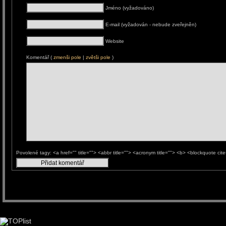
Jméno (vyžadováno)
E-mail (vyžadován - nebude zveřejněn)
Website
Komentář (
zmenši pole
|
zvětši pole
)
Povolené tagy: <a href="" title=""> <abbr title=""> <acronym title=""> <b> <blockquote ci