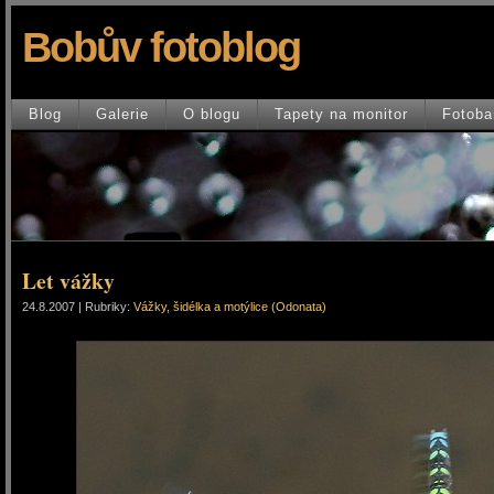
Bobův fotoblog
Blog
Galerie
O blogu
Tapety na monitor
Fotoba
Let vážky
24.8.2007 | Rubriky:
Vážky, šidélka a motýlice (Odonata)