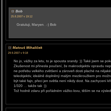
Bob
25.8.2007 v 19:12
Gratuluji, Maryen. .-) Bob
Matouš Mihaliček
29.9.2007 v 9:18
No jo, vážky za letu, to je spousta srandy :)) Také jsem se pok
Zkušenost mi přinesla poučení, že makroobjektiv opravdu nepo
ne potřebu velkého zvětšení a zároveň dosti plaché na nějaké 
teleobjektiv, ideálně doplněný malým mezikroužkem pro možnost
být také fajn, přeci jen světla není nikdy dost. Na zachycení kř
1/320 … takže tak :))
Tož hodně zdaru při pořádném vážko-lovu, těším se na výsled