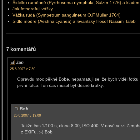
Šidélko ruměnné (Pyrrhosoma nymphula, Sulzer 1776) a kladení
Jak fotografuji vážky
Vážka rudá (Sympetrum sanguineum O.F.Müller 1764)
Šídlo modré (Aeshna cyanea) a levantský filosof Nassim Taleb
7 komentářů
Jan
25.8.2007 v 7:30
Opravdu moc pěkné Bobe, nepamatuji se, že bych viděl fotku vá
první fotce. Ten čas musel být děsně krátký.
Bob
25.8.2007 v 19:09
Takže čas 1/100 s, clona 8.00, ISO 400. V nové verzi Zenph
z EXIFu. :-) Bob