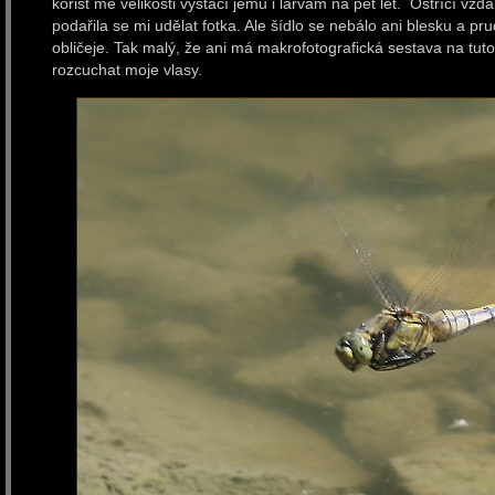
kořist mé velikosti vystačí jemu i larvám na pět let. Ostřící vzdá
podařila se mi udělat fotka. Ale šídlo se nebálo ani blesku a p
obličeje. Tak malý, že ani má makrofotografická sestava na tuto
rozcuchat moje vlasy.