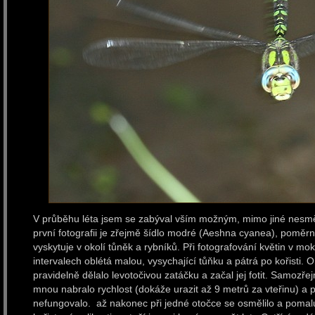
V průběhu léta jsem se zabýval vším možným, mimo jiné nesmě
první fotografii je zřejmě šídlo modré (Aeshna cyanea), poměrn
vyskytuje v okolí tůněk a rybníků. Při fotografování květin v m
intervalech oblétá malou, vysychající tůňku a pátrá po kořisti. 
pravidelně dělalo levotočivou zatáčku a začal jej fotit. Samozře
mnou nabralo rychlost (dokáže urazit až 9 metrů za vteřinu) a př
nefungovalo. až nakonec při jedné otočce se osmělilo a pomalu s