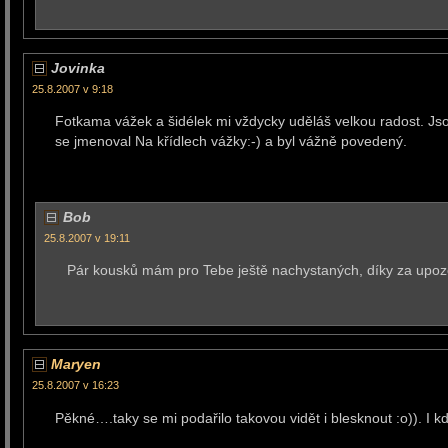
Jovinka
25.8.2007 v 9:18
Fotkama vážek a šidélek mi vždycky uděláš velkou radost. Jsou
se jmenoval Na křídlech vážky:-) a byl vážně povedený.
Bob
25.8.2007 v 19:11
Pár kousků mám pro Tebe ještě nachystaných, díky za upozo
Maryen
25.8.2007 v 16:23
Pěkné….taky se mi podařilo takovou vidět i blesknout :o)). I 