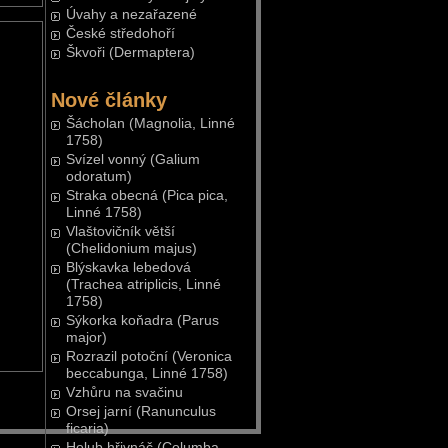
Úvahy a nezařazené
České středohoří
Škvoři (Dermaptera)
Nové články
Šácholan (Magnolia, Linné
1758)
Svízel vonný (Galium
odoratum)
Straka obecná (Pica pica,
Linné 1758)
Vlaštovičník větší
(Chelidonium majus)
Blýskavka lebedová
(Trachea atriplicis, Linné
1758)
Sýkorka koňadra (Parus
major)
Rozrazil potoční (Veronica
beccabunga, Linné 1758)
Vzhůru na svačinu
Orsej jarní (Ranunculus
ficaria)
Holub hřivnáč (Columba