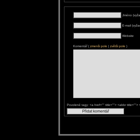
Jméno (vyž
E-mail (vyž
Website
Komentář (
zmenši pole
|
zvětši pole
)
Povolené tagy: <a href="" title=""> <abbr title=""