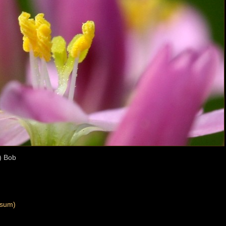
) Bob
osum)