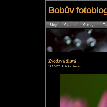
Bobův fotoblo
Blog
Galerie
O blogu
Ta
Zvědavá žlutá
21.7.2007 | Rubriky:
Jen tak