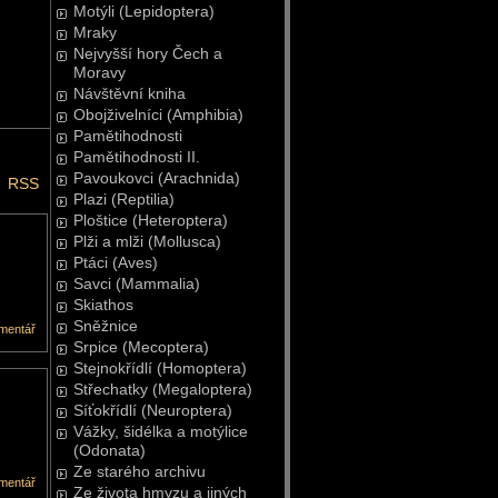
Motýli (Lepidoptera)
Mraky
Nejvyšší hory Čech a
Moravy
Návštěvní kniha
Obojživelníci (Amphibia)
Pamětihodnosti
Pamětihodnosti II.
Pavoukovci (Arachnida)
RSS
Plazi (Reptilia)
Ploštice (Heteroptera)
Plži a mlži (Mollusca)
Ptáci (Aves)
Savci (Mammalia)
Skiathos
Sněžnice
mentář
Srpice (Mecoptera)
Stejnokřídlí (Homoptera)
Střechatky (Megaloptera)
Síťokřídlí (Neuroptera)
Vážky, šidélka a motýlice
(Odonata)
Ze starého archivu
mentář
Ze života hmyzu a jiných