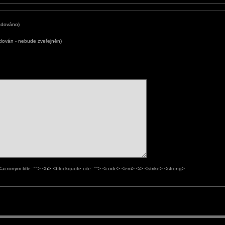
adováno)
adován - nebude zveřejněn)
> <acronym title=""> <b> <blockquote cite=""> <code> <em> <i> <strike> <strong>