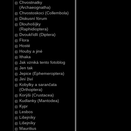
Chvostnatky
(Archaeognatha)
Chvostoskoci (Collembola)
Diskusní fórum
Dlouhošíjky
(Raphidioptera)
Dvoukřídlí (Diptera)
Flora
Hosté
Houby a jiné
Ithaka
Jak vzniká tento fotoblog
Jen tak
Jepice (Ephemeroptera)
Jiní živí
Kobylky a sarančata
(Orthoptera)
Korýši (Crustacea)
Kudlanky (Mantodea)
Kypr
Lesbos
Lišejníky
Lišejníky
Mauritius