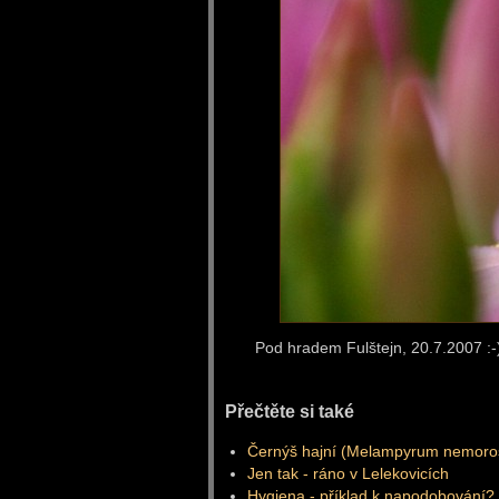
Pod hradem Fulštejn, 20.7.2007 :-
Přečtěte si také
Černýš hajní (Melampyrum nemor
Jen tak - ráno v Lelekovicích
Hygiena - příklad k napodobování?