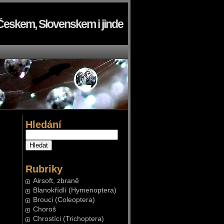
Českem, Slovenskem i jinde
Hledání
Rubriky
Airsoft, zbraně
Blanokřídlí (Hymenoptera)
Brouci (Coleoptera)
Choroš
Chrostíci (Trichoptera)