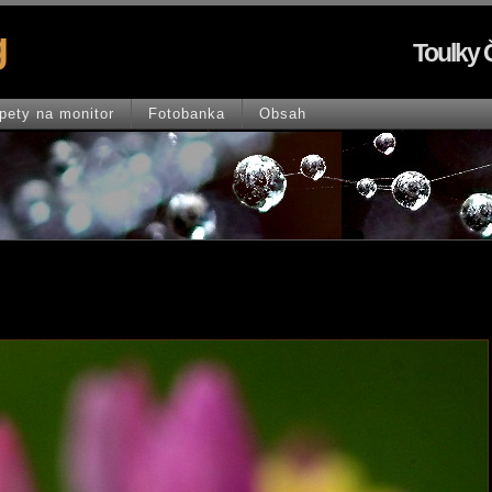
g
Toulky 
pety na monitor
Fotobanka
Obsah