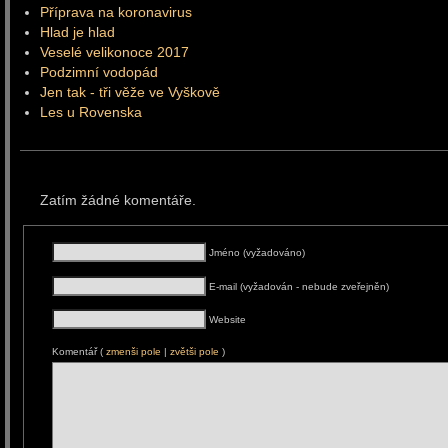
Příprava na koronavirus
Hlad je hlad
Veselé velikonoce 2017
Podzimní vodopád
Jen tak - tři věže ve Vyškově
Les u Rovenska
Zatím žádné komentáře.
Jméno (vyžadováno)
E-mail (vyžadován - nebude zveřejněn)
Website
Komentář (
zmenši pole
|
zvětši pole
)