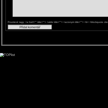
Povolené tagy: <a href="" title=""> <abbr title=""> <acronym title=""> <b> <blockquote ci