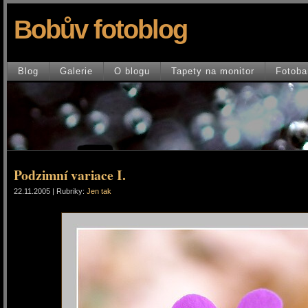
Bobův fotoblog
Blog
Galerie
O blogu
Tapety na monitor
Fotoba
Podzimní variace I.
22.11.2005 | Rubriky:
Jen tak