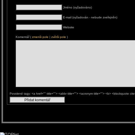
Jméno (vyžadováno)
E-mail (vyžadován - nebude zveřejněn)
Website
Komentář (
zmenši pole
|
zvětši pole
)
Povolené tagy: <a href="" title=""> <abbr title=""> <acronym title=""> <b> <blockquote ci