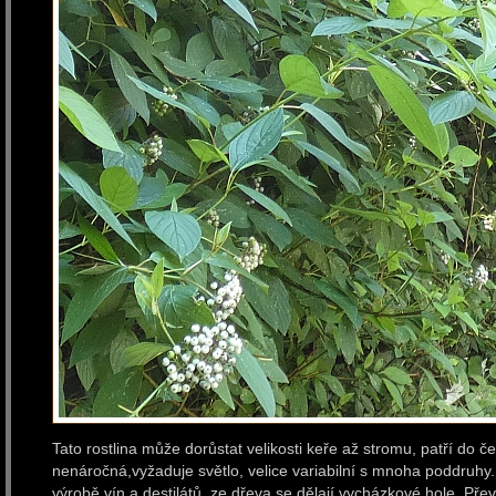
Tato rostlina může dorůstat velikosti keře až stromu, patří do č
nenáročná,vyžaduje světlo, velice variabilní s mnoha poddruhy.
výrobě vín a destilátů, ze dřeva se dělají vycházkové hole. Přev