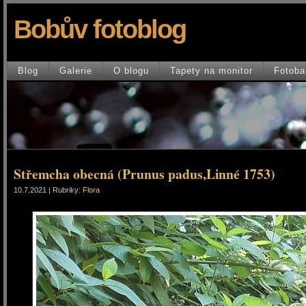
Bobův fotoblog
Blog
Galerie
O blogu
Tapety na monitor
Fotoba
Střemcha obecná (Prunus padus,Linné 1753)
10.7.2021 | Rubriky:
Flora