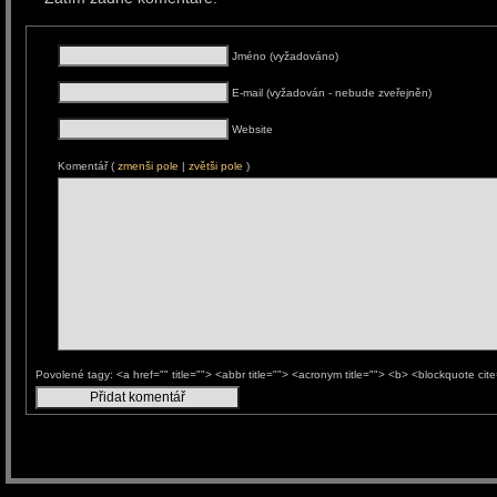
Jméno (vyžadováno)
E-mail (vyžadován - nebude zveřejněn)
Website
Komentář (
zmenši pole
|
zvětši pole
)
Povolené tagy: <a href="" title=""> <abbr title=""> <acronym title=""> <b> <blockquote ci