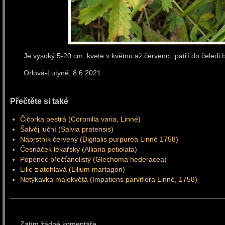
Je vysoký 5-20 cm, kvete v květnu až červenci, patří do čeledi
Orlová-Lutyně, 8.6.2
Přečtěte si také
Čičorka pestrá (Coronilla varia, Linné)
Šalvěj luční (Salvia pratensis)
Náprstník červený (Digitalis purpurea Linné 1758)
Česnáček lékařský (Alliaria petiolata)
Popenec břečťanolistý (Glechoma hederacea)
Lilie zlatohlavá (Lilium martagon)
Netýkavka malokvětá (Impatiens parviflora Linné, 1758)
Zatím žádné komentáře.