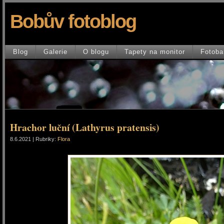
Bobův fotoblog
Blog
Galerie
O blogu
Tapety na monitor
Fotoba
Hrachor luční (Lathyrus pratensis)
8.6.2021 | Rubriky:
Flora