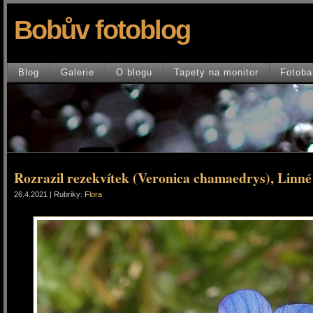
Bobův fotoblog
Blog
Galerie
O blogu
Tapety na monitor
Fotoba
Rozrazil rezekvítek (Veronica chamaedrys), Linné
26.4.2021 | Rubriky:
Flora