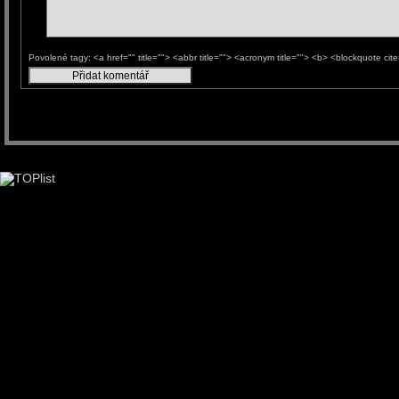
Povolené tagy: <a href="" title=""> <abbr title=""> <acronym title=""> <b> <blockquote ci