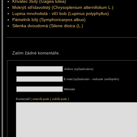
Křivatec žlutý (Gagea lutea)
Mokrýš střídavolistý (Chrysoplenium alternifolium L.)
Lupina mnoholistá - vlčí bob (Lupinus polyphyllus)
Pámelník bílý (Symphoricarpos albus)
Silenka dvoudomá (Silene dioica (L.)
Zatím žádné komentáře.
Jméno (vyžadováno)
E-mail (vyžadován - nebude zveřejněn)
Website
Komentář (
zmenši pole
|
zvětši pole
)