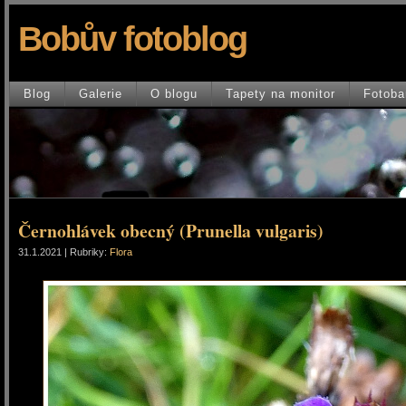
Bobův fotoblog
Blog
Galerie
O blogu
Tapety na monitor
Fotoba
Černohlávek obecný (Prunella vulgaris)
31.1.2021 | Rubriky:
Flora