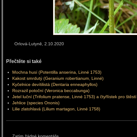
Orlová-Lutyně, 2.10.20
Přečtěte si také
Mochna husí (Potentilla anserina, Linné 1753)
Kakost smrdutý (Geranium robertianum, Linné)
Kyčelnice devítilistá (Dentaria enneaphyllos)
Rozrazil potoční (Veronica beccabunga)
Jetel luční (Trifolium pratense, Linné 1753) a čtyřlístek pro štěstí
Jehlice (species Ononis)
Lilie zlatohlavá (Lilium martagon, Linné 1758)
Zatím žádné komentáře.