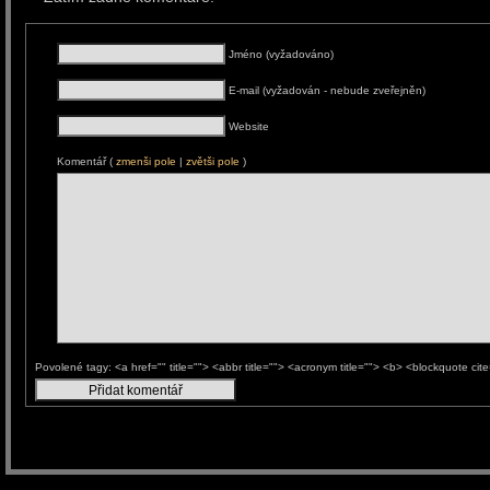
Jméno (vyžadováno)
E-mail (vyžadován - nebude zveřejněn)
Website
Komentář (
zmenši pole
|
zvětši pole
)
Povolené tagy: <a href="" title=""> <abbr title=""> <acronym title=""> <b> <blockquote ci