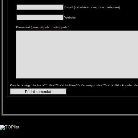
E-mail (vyžadován - nebude zveřejněn)
Website
Komentář (
zmenši pole
|
zvětši pole
)
Povolené tagy: <a href="" title=""> <abbr title=""> <acronym title=""> <b> <blockquote ci