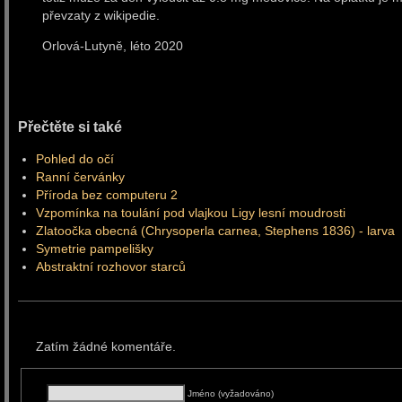
převzaty z wikipedie.
Orlová-Lutyně, léto 
Přečtěte si také
Pohled do očí
Ranní červánky
Příroda bez computeru 2
Vzpomínka na toulání pod vlajkou Ligy lesní moudrosti
Zlatoočka obecná (Chrysoperla carnea, Stephens 1836) - larva
Symetrie pampelišky
Abstraktní rozhovor starců
Zatím žádné komentáře.
Jméno (vyžadováno)