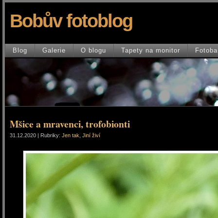
Bobův fotoblog
Blog
Galerie
O blogu
Tapety na monitor
Fotoba
Mšice a mravenci, trofobionti
31.12.2020 | Rubriky:
Jen tak
,
Jiní živí