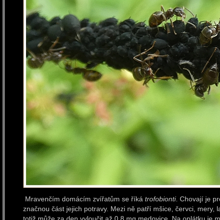
Mravenčím domácím zvířatům se říká
trofobionti
. Chovají je p
značnou část jejich potravy. Mezi ně patří mšice, červci, mery,
totiž může za den vyloučit až 0.8 mg medovice. Na oplátku je 