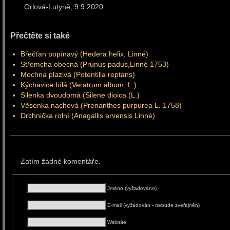
Orlová-Lutyně, 9.9.2
Přečtěte si také
Břečťan popínavý (Hedera helix, Linné)
Střemcha obecná (Prunus padus,Linné 1753)
Mochna plazivá (Potentilla reptans)
Kýchavice bílá (Veratrum album, L.)
Silenka dvoudomá (Silene dioica (L.)
Věsenka nachová (Prenanthes purpurea L. 1758)
Drchnička rolní (Anagallis arvensis Linné)
Zatím žádné komentáře.
Jméno (vyžadováno)
E-mail (vyžadován - nebude zveřejněn)
Website