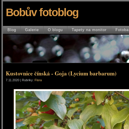
Bobův fotoblog
Blog
Galerie
O blogu
Tapety na monitor
Fotoba
Kustovnice čínská - Goja (Lycium barbarum)
7.11.2020 | Rubriky:
Flora