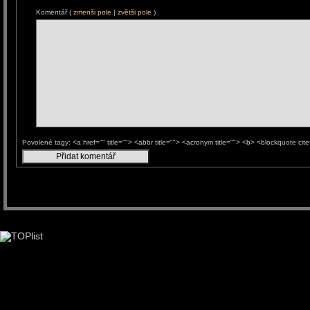
Komentář (
zmenši pole
|
zvětši pole
)
Povolené tagy: <a href="" title=""> <abbr title=""> <acronym title=""> <b> <blockquote ci