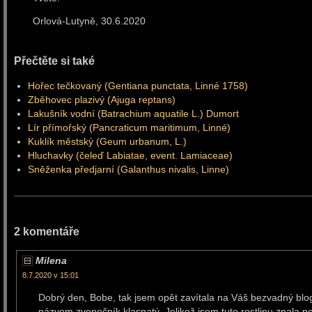
Orlová-Lutyně, 30.6.2020 
Přečtěte si také
Hořec tečkovaný (Gentiana punctata, Linné 1758)
Zběhovec plazivý (Ajuga reptans)
Lakušník vodní (Batrachium aquatile L.) Dumort
Lír přímořský (Pancraticum maritimum, Linné)
Kuklík městský (Geum urbanum, L.)
Hluchavky (čeleď Labiatae, event. Lamiaceae)
Sněženka předjarní (Galanthus nivalis, Linne)
2 komentáře
Milena
8.7.2020 v 15:01
Dobrý den, Bobe, tak jsem opět zavítala na Váš bezvadný blog
názvem zvonečník klasnatý. Jelikož jsem tuto rostlinu znala p