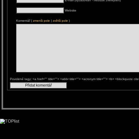
E-mail (vyžadován - nebude zveřejněn)
Website
Komentář (
zmenši pole
|
zvětši pole
)
Povolené tagy: <a href="" title=""> <abbr title=""> <acronym title=""> <b> <blockquote ci