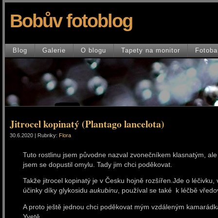
Bobův fotoblog
Blog
Galerie
O blogu
Tapety na monitor
Fotoba
Jitrocel kopinatý (Plantago lancelota)
30.6.2020 | Rubriky:
Flora
Tuto rostlinu jsem původne nazval zvonečníkem klasnatým, ale
jsem se dopustil omylu. Tady jim chci poděkovat.
Takže jitrocel kopinatý je v Česku hojně rozšířen.Jde o léčivku, v
účinky díky glykosidu
aukubinu
, používal se také k léčbě vředo
A proto ještě jednou chci poděkovat mým vzdáleným kamarádk
Yvetě.