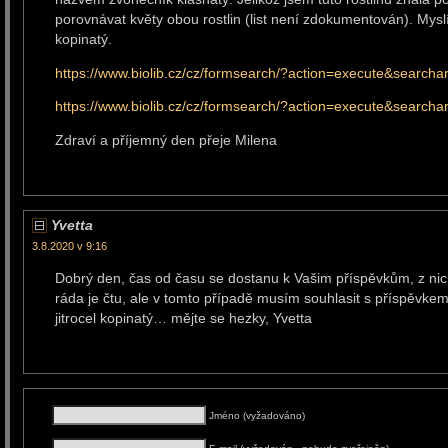
porovnávat květy obou rostlin (list není zdokumentován). Myslí
kopinatý.
https://www.biolib.cz/cz/formsearch/?action=execute&searchar
https://www.biolib.cz/cz/formsearch/?action=execute&search
Zdraví a příjemný den přeje Milena
Yvetta
3.8.2020 v 9:16
Dobrý den, čas od času se dostanu k Vašim příspěvkům, z ni
ráda je čtu, ale v tomto případě musím souhlasit s příspěvkem 
jitrocel kopinatý… mějte se hezky, Yvetta
Jméno (vyžadováno)