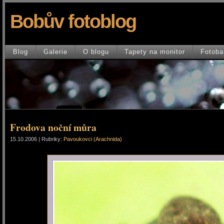
Bobův fotoblog
Blog
Galerie
O blogu
Tapety na monitor
Fotoba
Frodova noční můra
15.10.2006 | Rubriky:
Pavoukovci (Arachnida)