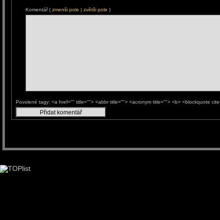
Komentář (
zmenši pole
|
zvětši pole
)
Povolené tagy: <a href="" title=""> <abbr title=""> <acronym title=""> <b> <blockquote ci