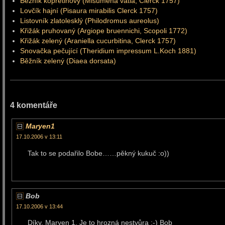
Běžník kopretinový (Misumena vatia, Clerck 1757)
Lovčík hajní (Pisaura mirabilis Clerck 1757)
Listovník zlatolesklý (Philodromus aureolus)
Křižák pruhovaný (Argiope bruennichi, Scopoli 1772)
Křižák zelený (Araniella cucurbitina, Clerck 1757)
Snovačka pečující (Theridium impressum L.Koch 1881)
Běžník zelený (Diaea dorsata)
4 komentáře
Maryen1
17.10.2006 v 13:11
Tak to se podařilo Bobe……pěkný kukuč :o))
Bob
17.10.2006 v 13:44
Díky, Maryen 1. Je to hrozná nestvůra :-) Bob