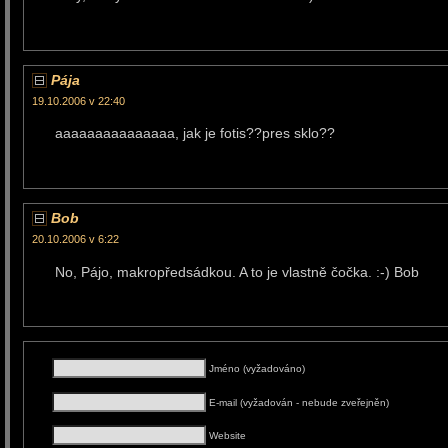
Pája
19.10.2006 v 22:40
aaaaaaaaaaaaaaa, jak je fotis??pres sklo??
Bob
20.10.2006 v 6:22
No, Pájo, makropředsádkou. A to je vlastně čočka. :-) Bob
Jméno (vyžadováno)
E-mail (vyžadován - nebude zveřejněn)
Website