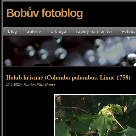
Bobův fotoblog
Blog
Galerie
O blogu
Tapety na monitor
Fotoba
Holub hřivnáč (Columba palumbus, Linné 1758)
17.5.2020 | Rubriky:
Ptáci (Aves)