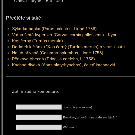
Orlová-Lutyně. 16.6.
Přečtěte si také
Sýkorka babka (Parus palustris, Linné 1758)
Vrána šedá kyperská (Corvus cornix pallescens) - Kypr
Kos černý (Turdus merula)
Dodatek k článku "Kos černý (Turdus merula) a virus Usutu"
Holub hřivnáč (Columba palumbus, Linné 1758)
Pěnkava obecná (Fringilla coelebs, L.1758)
Kachna divoká (Anas platyrhynchos), čeleď kachnovití
Zatím žádné komentáře.
Jméno (vyžadováno)
E-mail (vyžadován - nebude zveřejněn)
Website