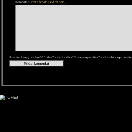
Komentář (
zmenši pole
|
zvětši pole
)
Povolené tagy: <a href="" title=""> <abbr title=""> <acronym title=""> <b> <blockquote ci