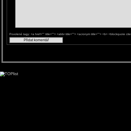
Povolené tagy: <a href="" title=""> <abbr title=""> <acronym title=""> <b> <blockquote ci