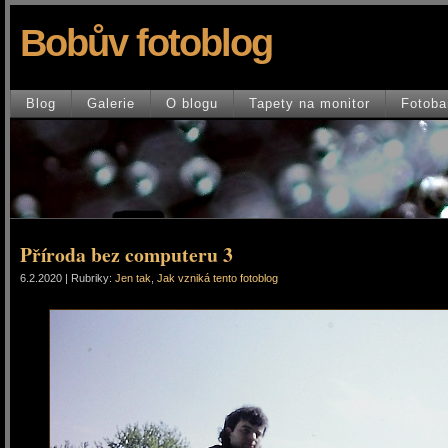
Bobův fotoblog
Blog
Galerie
O blogu
Tapety na monitor
Fotoba
Příroda bez computeru 3
6.2.2020 | Rubriky:
Jen tak
,
Jak vzniká tento fotoblog