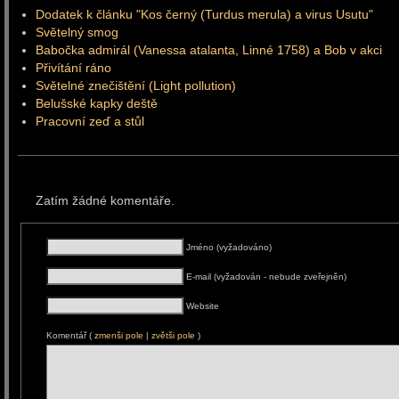
Dodatek k článku "Kos černý (Turdus merula) a virus Usutu"
Světelný smog
Babočka admirál (Vanessa atalanta, Linné 1758) a Bob v akci
Přivítání ráno
Světelné znečištění (Light pollution)
Belušské kapky deště
Pracovní zeď a stůl
Zatím žádné komentáře.
Jméno (vyžadováno)
E-mail (vyžadován - nebude zveřejněn)
Website
Komentář (
zmenši pole
|
zvětši pole
)