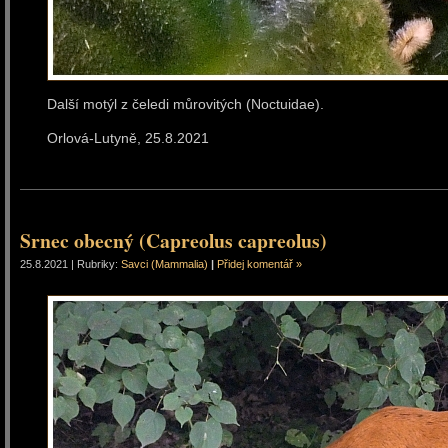
Další motýl z čeledi můrovitých (Noctuidae).
Orlová-Lutyně, 25.8.20
Srnec obecný (Capreolus capreolus)
25.8.2021 | Rubriky:
Savci (Mammalia)
|
Přidej komentář »