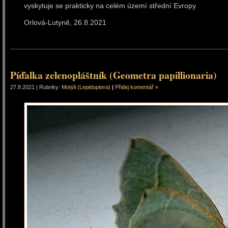
vyskytuje se prakticky na celém území střední Evropy.
Orlová-Lutyně, 26.8.2
Píďalka zelenopláštník (Geometra papillionaria)
27.8.2021 | Rubriky:
Motýli (Lepidoptera)
|
Přidej komentář »