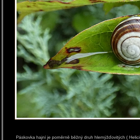
Páskovka hajní je poměrně běžný druh hlemýžďovitých ( Helicida