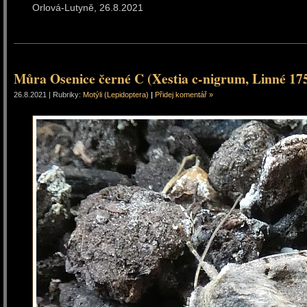
Orlová-Lutyně, 26.8.2
Můra Osenice černé C (Xestia c-nigrum, Linné 17
26.8.2021 | Rubriky:
Motýli (Lepidoptera)
|
Přidej komentář »