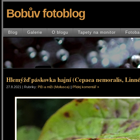
Bobův fotoblog
Blog
Galerie
O blogu
Tapety na monitor
Fotoba
Hlemýžď páskovka hajní (Cepaea nemoralis, Linné
27.8.2021 | Rubriky:
Plži a mlži (Mollusca)
|
Přidej komentář »